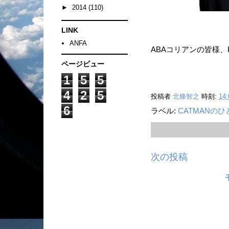
►
2014
(110)
LINK
ANFA
ABAコリアンの皆様
ページビュー
1
5
5
4
2
5
投稿者
北條智之
時刻:
14:
6
ラベル:
CATMANの
次の投稿