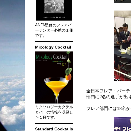
ANFA監修のフレアバ
ーテンダー必携の１冊
です。
Mixology Cocktail
全日本フレア・バーテ
部門に2名の選手が出
ミクソロジーカクテル
フレア部門には18名
とバーの情報を収録し
た１冊です。
Standard Cocktails