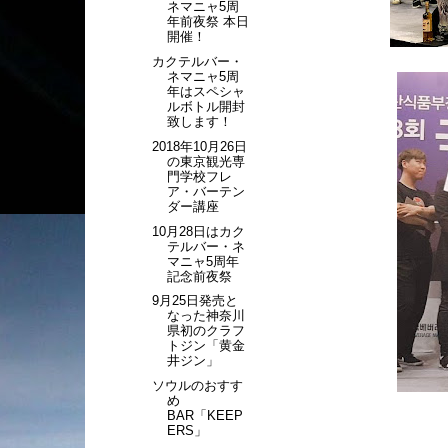
ネマニャ5周
年前夜祭 本日
開催！
カクテルバー・
ネマニャ5周
年はスペシャ
ルボトル開封
致します！
2018年10月26日
の東京観光専
門学校フレ
ア・バーテン
ダー講座
10月28日はカク
テルバー・ネ
マニャ5周年
記念前夜祭
9月25日発売と
なった神奈川
県初のクラフ
トジン「黄金
井ジン」
ソウルのおすす
め
BAR「KEEP
ERS」