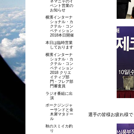
ネマニャのイ
ベント営業の
お知らせ
横濱インターナ
ショナル・カ
クテル・コン
ペティション
2018本日開催
本日は臨時営業
しております
横濱インターナ
ショナル・カ
クテル・コン
ペティション
2018 クリエ
イティブ部
門・フレア部
門審査員
ラジオ番組に出
演
ポークジンジャ
ーサンドと金
木犀マタドー
選手の皆様お疲れ様で
ル
秋のスミイカ釣
り