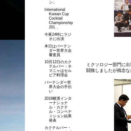
ン」
International
Korean Cup
Cocktail
Championship
201...
今夜24時にラジ
オに出演
本日はバーテン
ダー世界大会
審査員
10月12日のカク
ミクソロジー部門に出場
テルバー・ネ
闘致しましたが残念な
マニャはセル
ビア料理会
バーテンダー世
界大会の手伝
い
2018横濱インタ
ーナショナ
ル・カクテ
ル・コンペテ
ィション結果
発表
カクテルバー・