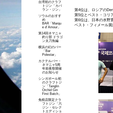
台湾初のクラフ
トジン「カバ
ラン・ジン」
第4位は、ロシアのDeni
第5位とベスト・コリア
ソウルのおすす
め
第6位は、日本の水野
BAR「Marqu
ベスト・フィメール賞は、
e d' Amour」
第14回ネマニャ
釣り部 ドラゴ
ン太刀魚編
横浜の幻のバー
「Bar
Polestar」
カクテルバー・
ネマニャ5周
年前夜祭開催
のお知らせ
シンガポール初
のクラフトジ
ン「Tanglin
Orchid Gin
First Batch」
免税店限定クラ
フトジン「六
ジン・セレク
トエディショ