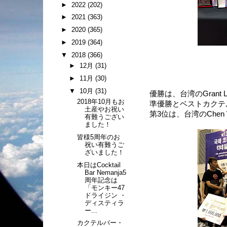
►
2022
(202)
►
2021
(363)
►
2020
(365)
►
2019
(364)
▼
2018
(366)
►
12月
(31)
►
11月
(30)
▼
10月
(31)
優勝は、台湾のGrant 
2018年10月もお
準優勝とベストカクテ
土産やお祝い
第3位は、台湾のChen W
有難うござい
ました！
皆様5周年のお
祝い有難うご
ざいました！
本日はCocktail
Bar Nemanja5
周年記念は
「モンキー47
ドライジン ・
ディスティラ
ー...
カクテルバー・