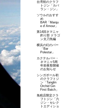
台湾初のクラフ
トジン「カバ
ラン・ジン」
ソウルのおすす
め
BAR「Marqu
e d' Amour」
第14回ネマニャ
釣り部 ドラゴ
ン太刀魚編
横浜の幻のバー
「Bar
Polestar」
カクテルバー・
ネマニャ5周
年前夜祭開催
のお知らせ
シンガポール初
のクラフトジ
ン「Tanglin
Orchid Gin
First Batch」
免税店限定クラ
フトジン「六
ジン・セレク
トエディショ