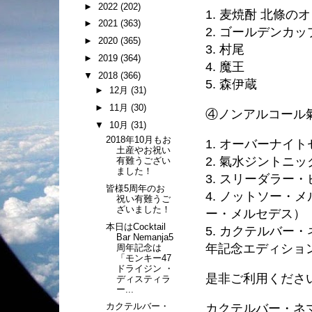
►
2022
(202)
1. 麦焼酎 北條
►
2021
(363)
2. ゴールデンカ
►
2020
(365)
3. 村尾
►
2019
(364)
4. 魔王
▼
2018
(366)
5. 森伊蔵
►
12月
(31)
►
11月
(30)
④ノンアルコール氣
▼
10月
(31)
2018年10月もお
1. オーバーナイ
土産やお祝い
2. 氣水ジントニッ
有難うござい
ました！
3. スリーダラー
皆様5周年のお
4. ノットソー・
祝い有難うご
ざいました！
ー・メルセデス）
本日はCocktail
5. カクテルバー
Bar Nemanja5
年記念エディション
周年記念は
「モンキー47
ドライジン ・
是非ご利用くださ
ディスティラ
ー...
カクテルバー・
カクテルバー・ネ