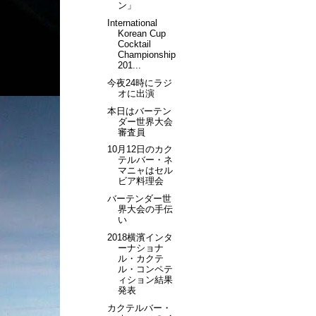
ン」
International
Korean Cup
Cocktail
Championship
201...
今夜24時にラジ
オに出演
本日はバーテン
ダー世界大会
審査員
10月12日のカク
テルバー・ネ
マニャはセル
ビア料理会
バーテンダー世
界大会の手伝
い
2018横濱インタ
ーナショナ
ル・カクテ
ル・コンペテ
ィション結果
発表
カクテルバー・