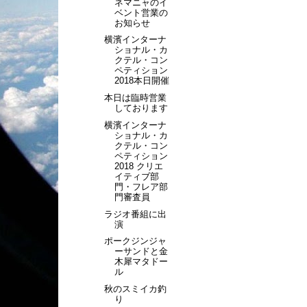
ネマニャのイ
ベント営業の
お知らせ
横濱インターナ
ショナル・カ
クテル・コン
ペティション
2018本日開催
本日は臨時営業
しております
横濱インターナ
ショナル・カ
クテル・コン
ペティション
2018 クリエ
イティブ部
門・フレア部
門審査員
ラジオ番組に出
演
ポークジンジャ
ーサンドと金
木犀マタドー
ル
秋のスミイカ釣
り