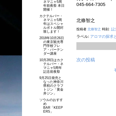
ネマニャ5周
045-664-7305
年前夜祭 本日
開催！
カクテルバー・
ネマニャ5周
北條智之
年はスペシャ
ルボトル開封
投稿者
北條智之
時刻:
12:
致します！
ラベル:
アロマの探求
2018年10月26日
の東京観光専
門学校フレ
ア・バーテン
ダー講座
次の投稿
10月28日はカク
テルバー・ネ
マニャ5周年
記念前夜祭
9月25日発売と
なった神奈川
県初のクラフ
トジン「黄金
井ジン」
ソウルのおすす
め
BAR「KEEP
ERS」