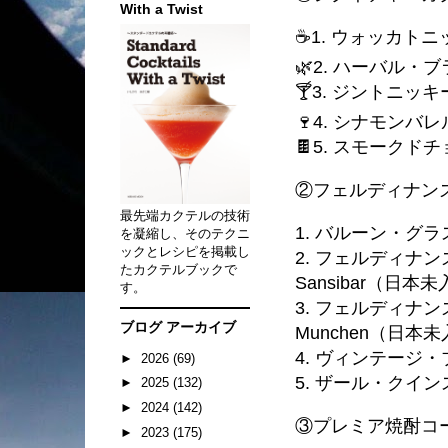
With a Twist
☕️1. ウォッカト
🌿2. ハーバル・
🍸3. ジントニッ
🍷4. シナモンバ
🍫5. スモーク
②フェルディナンズ
最先端カクテルの技術
1. バルーン・グ
を凝縮し、そのテクニ
ックとレシピを掲載し
2. フェルディナン
たカクテルブックで
Sansibar（日本
す。
3. フェルディナンズ・
ブログ アーカイブ
Munchen（日本
4. ヴィンテージ
►
2026
(69)
5. ザール・クイ
►
2025
(132)
►
2024
(142)
③プレミア焼酎コー
►
2023
(175)