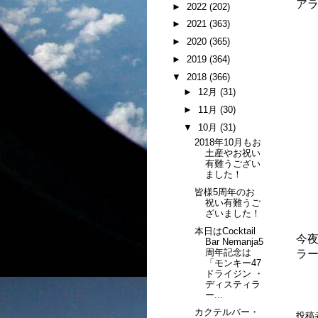
ア
►
2022
(202)
►
2021
(363)
►
2020
(365)
►
2019
(364)
▼
2018
(366)
►
12月
(31)
►
11月
(30)
▼
10月
(31)
2018年10月もお
土産やお祝い
有難うござい
ました！
皆様5周年のお
祝い有難うご
ざいました！
本日はCocktail
今夜
Bar Nemanja5
周年記念は
ラー
「モンキー47
ドライジン ・
ディスティラ
ー...
カクテルバー・
投稿