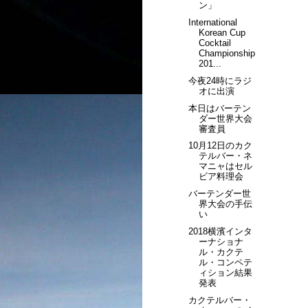
ン」
International
Korean Cup
Cocktail
Championship
201...
今夜24時にラジ
オに出演
本日はバーテン
ダー世界大会
審査員
10月12日のカク
テルバー・ネ
マニャはセル
ビア料理会
バーテンダー世
界大会の手伝
い
2018横濱インタ
ーナショナ
ル・カクテ
ル・コンペテ
ィション結果
発表
カクテルバー・