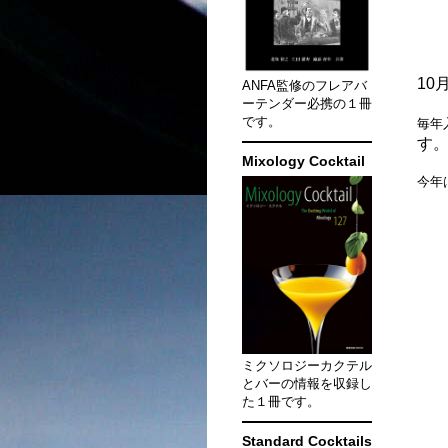
10
ANFA監修のフレアバ
ーテンダー必携の１冊
です。
毎年
す
Mixology Cocktail
今年
ミクソロジーカクテル
とバーの情報を収録し
た１冊です。
Standard Cocktails