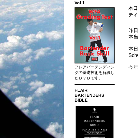
Vol.1
本日
ティ
昨日
本
本日
Sch
フレアバーテンディン
今年
グの基礎技術を解説し
たＤＶＤです。
FLAIR
BARTENDERS
BIBLE