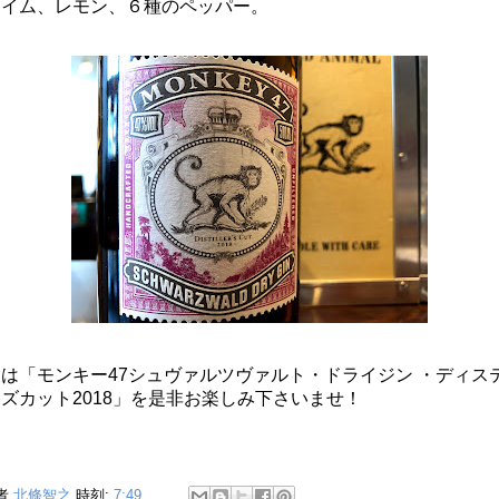
ライム
、レモン、６種のペッパー。
は「モンキー47シュヴァルツヴァルト・ドライジン ・ディス
ズカット2018」を是非お楽しみ下さいませ！
者
北條智之
時刻:
7:49