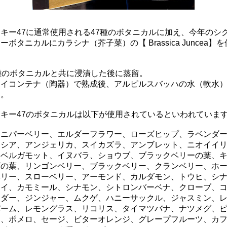
キー47に通常使用される47種のボタニカルに加え、今年のシ
ーボタニカルにカラシナ（芥子菜）の【 Brassica Juncea
】を
。
種のボタニカルと共に浸漬した後に蒸留。
レイコンテナ（陶器）で熟成後、アルピルスバッハの水（軟水
水。
ンキー47のボタニカルは以下が使用されているといわれていま
ュニパーベリー、エルダーフラワー、ローズヒップ、ラベンダ
カシア、アンジェリカ、スイカズラ、アンブレット、ニオイイ
、ベルガモット、イヌバラ、ショウブ、ブラックベリーの葉、
ゴの葉、リンゴンベリー、ブラックベリー、クランベリー、ホ
ベリー、スローベリー、アーモンド、カルダモン、トウヒ、シ
ケイ、カモミール、シナモン、シトロンバーベナ、クローブ、
ンダー、ジンジャー、ムクゲ、ハニーサックル、ジャスミン、
バーム、レモングラス、リコリス、タイマツバナ、ナツメグ、
ト、ポメロ、セージ、ビターオレンジ、グレープフルーツ、カ