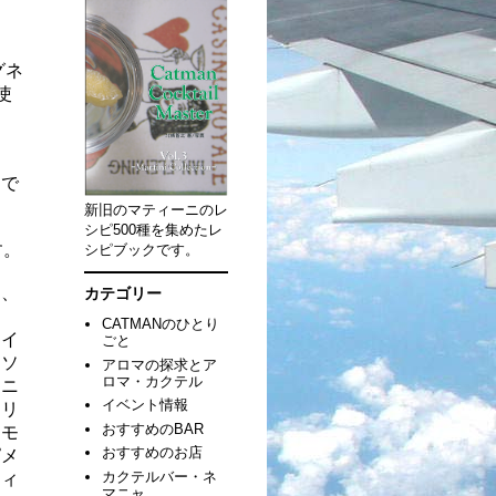
グネ
使
）で
新旧のマティーニのレ
シピ500種を集めたレ
す。
シピブックです。
ー、
カテゴリー
リ
CATMANのひとり
キイ
ごと
ーソ
アロマの探求とア
ロマ・カクテル
ナニ
イベント情報
コリ
おすすめのBAR
レモ
おすすめのお店
ピメ
カクテルバー・ネ
フィ
マニャ