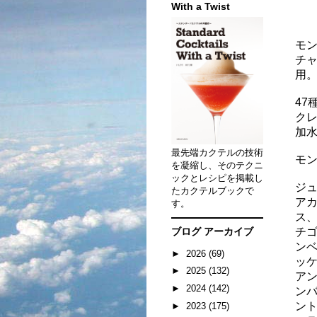
With a Twist
モン
チャ
用
47
ク
加
最先端カクテルの技術
モ
を凝縮し、そのテクニ
ックとレシピを掲載し
ジ
たカクテルブックで
ア
す。
ス
ブログ アーカイブ
チ
ン
►
2026
(69)
ッ
►
2025
(132)
ア
►
2024
(142)
ン
ン
►
2023
(175)