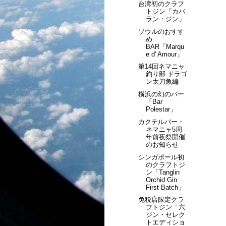
台湾初のクラフ
トジン「カバ
ラン・ジン」
ソウルのおすす
め
BAR「Marqu
e d' Amour」
第14回ネマニャ
釣り部 ドラゴ
ン太刀魚編
横浜の幻のバー
「Bar
Polestar」
カクテルバー・
ネマニャ5周
年前夜祭開催
のお知らせ
シンガポール初
のクラフトジ
ン「Tanglin
Orchid Gin
First Batch」
免税店限定クラ
フトジン「六
ジン・セレク
トエディショ