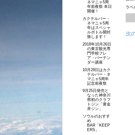
ネマニャ5周
年前夜祭 本日
ラベ
開催！
カクテルバー・
ネマニャ5周
年はスペシャ
ルボトル開封
次
致します！
2018年10月26日
の東京観光専
門学校フレ
ア・バーテン
ダー講座
10月28日はカク
テルバー・ネ
マニャ5周年
記念前夜祭
9月25日発売と
なった神奈川
県初のクラフ
トジン「黄金
井ジン」
ソウルのおすす
め
BAR「KEEP
ERS」