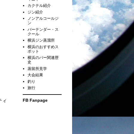
カクテル紹介
ジン紹介
ノンアルコールジ
ン
バーテンダー・ス
クール
横浜ジン蒸溜所
横浜のおすすめス
ポット
横浜のバー関連歴
史
蒸留所見学
大会結果
釣り
旅行
FB Fanpage
ティ