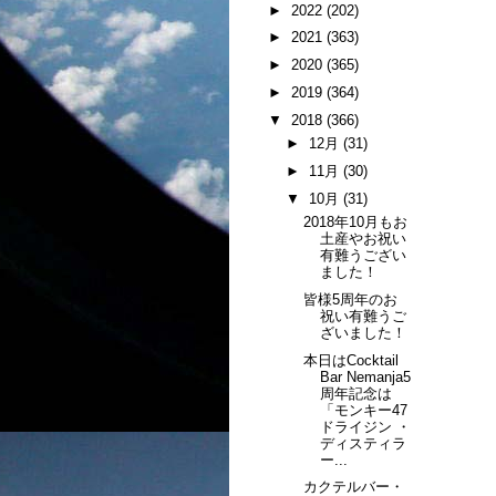
►
2022
(202)
►
2021
(363)
►
2020
(365)
►
2019
(364)
▼
2018
(366)
►
12月
(31)
►
11月
(30)
▼
10月
(31)
2018年10月もお
土産やお祝い
有難うござい
ました！
皆様5周年のお
祝い有難うご
ざいました！
本日はCocktail
Bar Nemanja5
周年記念は
「モンキー47
ドライジン ・
ディスティラ
ー...
カクテルバー・