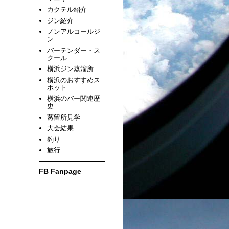
カクテル紹介
ジン紹介
ノンアルコールジ
ン
バーテンダー・ス
クール
横浜ジン蒸溜所
横浜のおすすめス
ポット
横浜のバー関連歴
史
蒸留所見学
大会結果
釣り
旅行
FB Fanpage