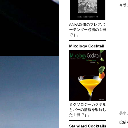
今朝
ANFA監修のフレアバ
ーテンダー必携の１冊
です。
Mixology Cocktail
ミクソロジーカクテル
とバーの情報を収録し
是非
た１冊です。
投稿
Standard Cocktails