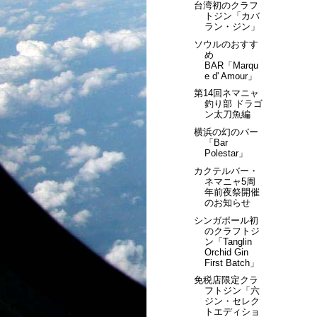
台湾初のクラフ
トジン「カバ
ラン・ジン」
ソウルのおすす
め
BAR「Marqu
e d' Amour」
第14回ネマニャ
釣り部 ドラゴ
ン太刀魚編
横浜の幻のバー
「Bar
Polestar」
カクテルバー・
ネマニャ5周
年前夜祭開催
のお知らせ
シンガポール初
のクラフトジ
ン「Tanglin
Orchid Gin
First Batch」
免税店限定クラ
フトジン「六
ジン・セレク
トエディショ