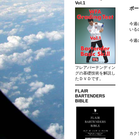
Vol.1
ポー
今週
いる
今週
フレアバーテンディン
グの基礎技術を解説し
たＤＶＤです。
FLAIR
BARTENDERS
BIBLE
カク