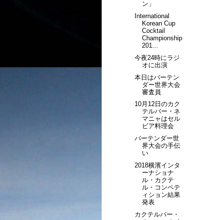
ン」
International
Korean Cup
Cocktail
Championship
201...
今夜24時にラジ
オに出演
本日はバーテン
ダー世界大会
審査員
10月12日のカク
テルバー・ネ
マニャはセル
ビア料理会
バーテンダー世
界大会の手伝
い
2018横濱インタ
ーナショナ
ル・カクテ
ル・コンペテ
ィション結果
発表
カクテルバー・