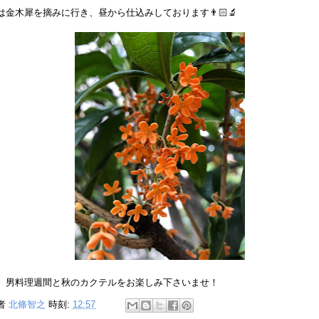
は金木犀を摘みに行き、昼から仕込みしております👨🏻‍🔬
、男料理週間と秋のカクテルをお楽しみ下さいませ！
者
北條智之
時刻:
12:57