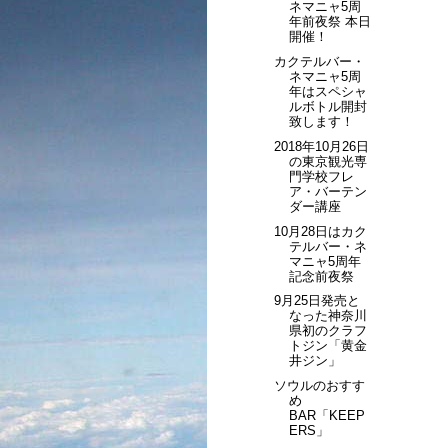
ネマニャ5周
年前夜祭 本日
開催！
カクテルバー・
ネマニャ5周
年はスペシャ
ルボトル開封
致します！
2018年10月26日
の東京観光専
門学校フレ
ア・バーテン
ダー講座
10月28日はカク
テルバー・ネ
マニャ5周年
記念前夜祭
9月25日発売と
なった神奈川
県初のクラフ
トジン「黄金
井ジン」
ソウルのおすす
め
BAR「KEEP
ERS」