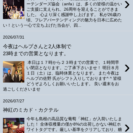
›
ーテンダーズ協会（anfa）は、多くの皆様の温かい
ご支援に支えられ、26周年を迎えることができま
した。 心より深く感謝申し上げます。 私が26歳の
頃、フレアバーテンディングの魅力を日本に広めた
い！という一心で立ち上げた当会が、四...
2026/07/31
今夜はヘルプさんと2人体制で
23時までの営業となります。
›
本日は１７時から２３時までの営業で、１時間早
い閉店となります。ご了承下さいませ！ 明日８月
１日（土）は、臨時休業となります。 また今夜は
ヘルプの佐野 氏がシフト入りしております^ ^ 皆様
どうぞよろしくお願いいたします。 良い週末をお
過ごしくださいませ
2026/07/27
神紅のミカド・カクテル
今年も島根の高品質な葡萄「神紅」が入荷いたしま
›
した！ 全体収穫量の僅か8%の出荷しかない神紅ホ
ワイトタグです。厳しい基準をクリアしており、糖