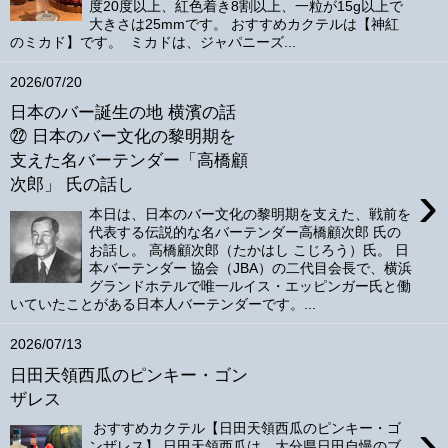
度20度以上、紅色着き8割以上、一粒が15g以上で
大きさは25mmです。 おすすめカクテルは【神紅
のミカド】です。 ミカドは、ジャパニーズ...
2026/07/20
日本のバー誕生の地 横濱の話
㉒ 日本のバー文化の黎明期を
支えた名バーテンダー「高橋顧
›
次郎」 氏の話し
本日は、日本のバー文化の黎明期を支えた、戦前を
代表する伝説的な名バーテンダー高橋顧次郎 氏の
お話し。 高橋顧次郎（たかはし こじろう）氏。 日
本バーテンダー 協会（JBA）の二代目会長で、横浜
グランドホテルで唯一ルイス・エッピンガー氏と働
いていたことがある日本人バーテンダーです。...
2026/07/13
日田天領西瓜のピンキー・ゴン
ザレス
›
おすすめカクテル【日田天領西瓜のピンキー・ゴ
ンザレス】 日田天領西瓜は、大分県日田自慢のブ