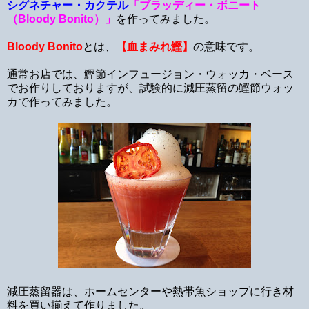
シグネチャー・カクテル
「ブラッディー・ボニート
（Bloody Bonito）」
を作ってみました。
Bloody Bonito
とは、
【血まみれ鰹】
の意味です。
通常お店では、鰹節インフュージョン・ウォッカ・ベース
でお作りしておりますが、試験的に減圧蒸留の鰹節ウォッ
カで作ってみました。
減圧蒸留器は、ホームセンターや熱帯魚ショップに行き材
料を買い揃えて作りました。