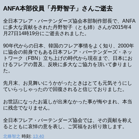
ANFA本部役員「丹野智子」さんご逝去
全日本フレア・バーテンダーズ協会本部制作部長で、ANFA
に多大な貢献をされた丹野智子（とも姉）さんが2015年4
月27日14時19分にご逝去されました。
90年代からの日本、韓国のフレア事情をよく知り、2000年
に協会の前身でもある日本フレア・バーテンダーズ・ネッ
トワーク（FBN）立ち上げの時代から現在まで、日本にお
けるフレアの普及、反映に多大なご協力を頂いて参りまし
た。
先月末、お見舞いにうかがったときはとても元気そうにし
ていらっしゃったので回復されると信じておりました。
お世話になったお返しが出来なかった事が悔やまれ、本当
に残念でなりません。
全日本フレア・バーテンダーズ協会では、その貢献を称え
るとともに哀悼の意を表し、ご冥福をお祈り致します。
北條智之
時刻:
13:40