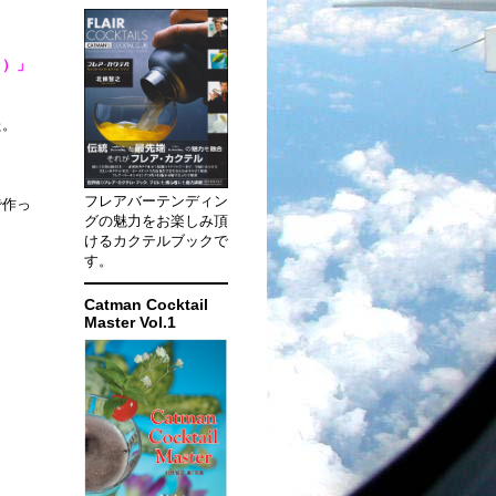
き）」
た。
フレアバーテンディン
で作っ
グの魅力をお楽しみ頂
けるカクテルブックで
す。
Catman Cocktail
Master Vol.1