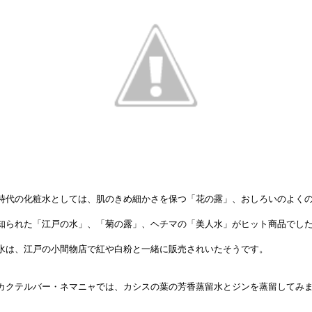
時代の化粧水としては、肌のきめ細かさを保つ「花の露」、おしろいのよく
知られた「江戸の水」、「菊の露」、ヘチマの「美人水」がヒット商品でし
水は、江戸の小間物店で紅や白粉と一緒に販売されいたそうです。
カクテルバー・ネマニャでは、カシスの葉の芳香蒸留水とジンを蒸留してみ