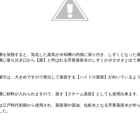
槽を加熱すると、気化した蒸気が冷却槽の内側に張り付き、しずくとなった
層に落ち注ぎ口から【露】と呼ばれる芳香蒸留水のしずくがポタポタと出て
蘭引は、大きめですので煮出して蒸留する【ハイドロ蒸留】が向いているよ
槽に材料が入れられますので、蒸す【スチーム蒸留】としても使用出来ます
は江戸時代初期から使用され、蒸留酒や薬油、化粧水となる芳香蒸留水が作
した。