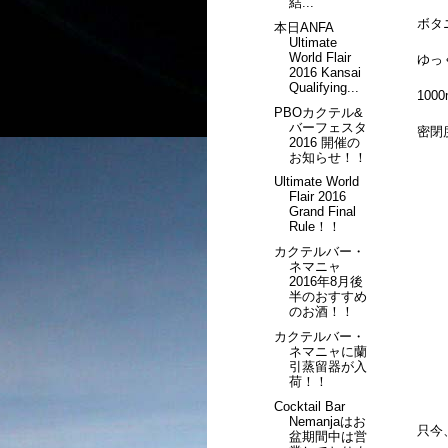
結...
ボタ
本日ANFA
Ultimate
World Flair
ゆっ
2016 Kansai
Qualifying...
10
PBOカクテル&
バーフェスタ
密閉
2016 開催の
お知らせ！！
Ultimate World
Flair 2016
Grand Final
Rule！！
カクテルバー・
ネマニャ
2016年8月後
半のおすすめ
のお酒！！
カクテルバー・
ネマニャに蘭
引蒸留器が入
荷！！
Cocktail Bar
Nemanjaはお
只今
盆期間中は営