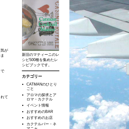
蒸気が
新旧のマティーニのレ
来ま
シピ500種を集めたレ
シピブックです。
うで
カテゴリー
CATMANのひとり
。
ごと
アロマの探求とア
られて
ロマ・カクテル
イベント情報
おすすめのBAR
おすすめのお店
カクテルバー・ネ
マニャ