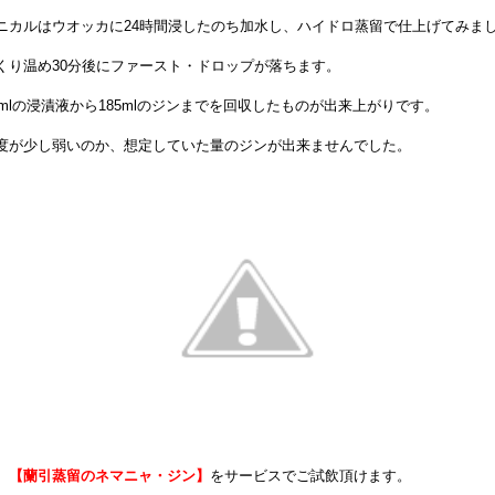
ニカルはウオッカに24時間浸したのち加水し、ハイドロ蒸留で仕上げてみま
くり温め30分後にファースト・ドロップが落ちます。
00mlの浸漬液から185mlのジンまでを回収したものが出来上がりです。
度が少し弱いのか、想定していた量のジンが出来ませんでした。
、
【蘭引蒸留のネマニャ・ジン】
をサービスでご試飲頂けます。