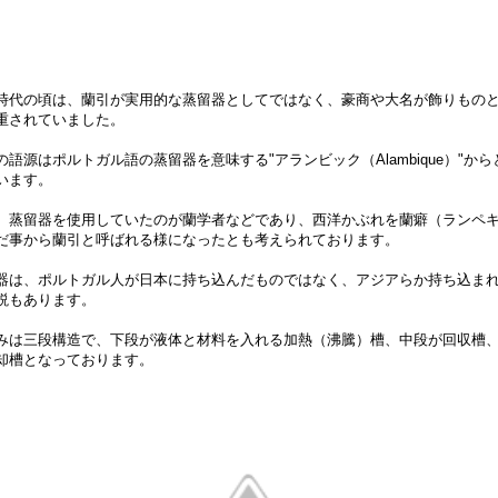
時代の頃は、蘭引が実用的な蒸留器としてではなく、豪商や大名が飾りもの
重されていました。
の語源はポルトガル語の蒸留器を意味する"アランビック（Alambique）"から
います。
、蒸留器を使用していたのが蘭学者などであり、西洋かぶれを蘭癖（ランペ
だ事から蘭引と呼ばれる様になったとも考えられております。
器は、ポルトガル人が日本に持ち込んだものではなく、アジアらか持ち込ま
説もあります。
みは三段構造で、下段が液体と材料を入れる加熱（沸騰）槽、中段が回収槽
却槽となっております。