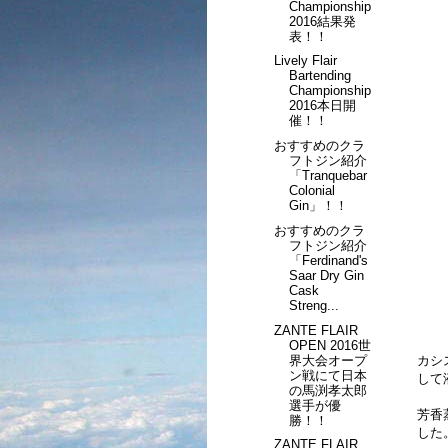
Championship
2016結果発
表！！
Lively Flair
Bartending
Championship
2016本日開
催！！
おすすめのクラ
フトジン紹介
「Tranquebar
Colonial
Gin」！！
おすすめのクラ
フトジン紹介
「Ferdinand's
Saar Dry Gin
Cask
Streng...
ZANTE FLAIR
OPEN 2016世
界大会オープ
カシ
ン戦にて日本
して
の馬渕孝太郎
選手が優
芳香
勝！！
した
ZANTE FLAIR