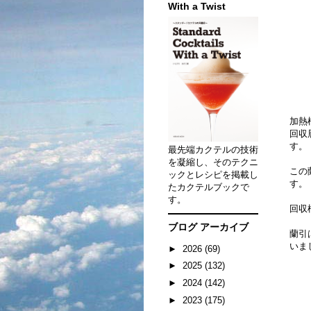
With a Twist
加熱
回収
す。
最先端カクテルの技術
を凝縮し、そのテクニ
この
ックとレシピを掲載し
す。
たカクテルブックで
す。
回収
ブログ アーカイブ
蘭引
いま
►
2026
(69)
►
2025
(132)
►
2024
(142)
►
2023
(175)