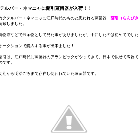
テルバー・ネマニャに蘭引蒸留器が入荷！！
カクテルバー・ネマニャに江戸時代のものと思われる蒸留器
「蘭引（らんび
荷致しました。
博物館などで展示物として見た事がありましたが、手にしたのは初めてでし
オークションで購入する事が出来ました！
蘭引は、江戸時代に蒸留器のアランビックがやってきて、日本で似せて陶器
のです。
初期から明治ごろまで存在し使われていた蒸留器です。