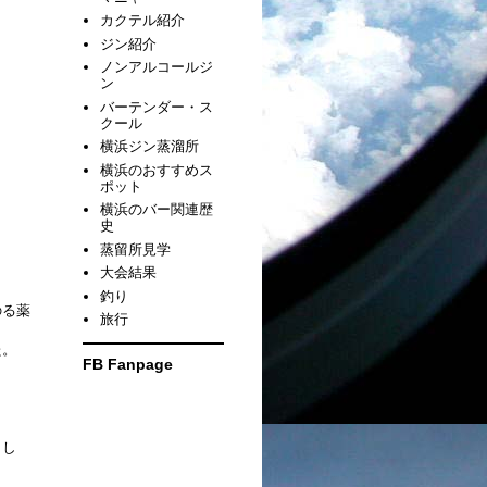
カクテル紹介
ジン紹介
ノンアルコールジ
ン
バーテンダー・ス
クール
横浜ジン蒸溜所
横浜のおすすめス
ポット
横浜のバー関連歴
史
蒸留所見学
大会結果
釣り
のる薬
旅行
た。
FB Fanpage
まし