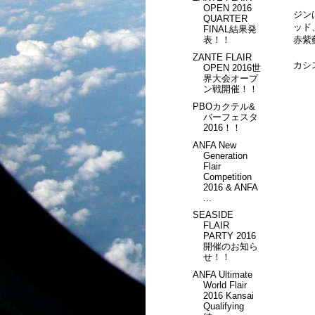
OPEN 2016
ジン
QUARTER
ッド
FINAL結果発
赤紫
表！！
ZANTE FLAIR
カシ
OPEN 2016世
界大会オープ
ン戦開催！！
PBOカクテル&
バーフェスタ
2016！！
ANFA New
Generation
Flair
Competition
2016 & ANFA
...
SEASIDE
FLAIR
PARTY 2016
開催のお知ら
せ！！
ANFA Ultimate
World Flair
2016 Kansai
Qualifying