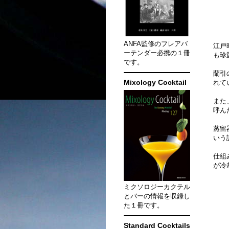
ANFA監修のフレアバ
江戸
ーテンダー必携の１冊
も珍
です。
蘭引
Mixology Cocktail
れて
また
呼ん
蒸留
いう
仕組
が冷
ミクソロジーカクテル
とバーの情報を収録し
た１冊です。
Standard Cocktails