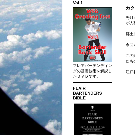
Vol.1
カク
先月
が入
郷土
今回
この
たも
フレアバーテンディン
グの基礎技術を解説し
江戸
たＤＶＤです。
FLAIR
BARTENDERS
BIBLE