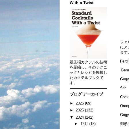
With a Twist
フェ
にア
ます
Ferd
最先端カクテルの技術
を凝縮し、そのテクニ
Bene
ックとレシピを掲載し
たカクテルブックで
Gogy
す。
Stir
ブログ アーカイブ
Cock
►
2026
(69)
Oran
►
2025
(132)
Gogy
▼
2024
(142)
►
12月
(13)
御形