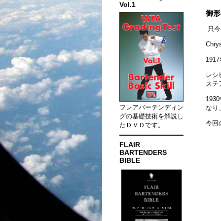
Vol.1
御形
只今
Ch
191
レシ
ステ
19
フレアバーテンディン
なり
グの基礎技術を解説し
今回
たＤＶＤです。
FLAIR
BARTENDERS
BIBLE