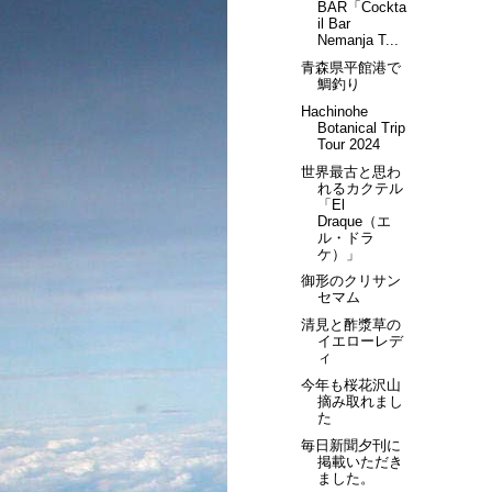
BAR「Cockta
il Bar
Nemanja T...
青森県平館港で
鯛釣り
Hachinohe
Botanical Trip
Tour 2024
世界最古と思わ
れるカクテル
「El
Draque（エ
ル・ドラ
ケ）」
御形のクリサン
セマム
清見と酢漿草の
イエローレデ
ィ
今年も桜花沢山
摘み取れまし
た
毎日新聞夕刊に
掲載いただき
ました。