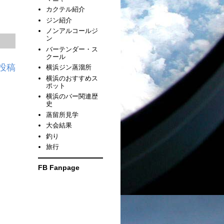
カクテル紹介
ジン紹介
ノンアルコールジ
ン
バーテンダー・ス
クール
投稿
横浜ジン蒸溜所
横浜のおすすめス
ポット
横浜のバー関連歴
史
蒸留所見学
大会結果
釣り
旅行
FB Fanpage