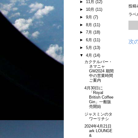
►
11月
(12)
投稿
►
10月
(11)
ラベ
►
9月
(7)
►
8月
(11)
►
7月
(18)
►
6月
(11)
次
►
5月
(13)
▼
4月
(14)
カクテルバー・
ネマニャ
GW2024 期間
中の営業時間
ご案内
4月30日に
「Royal
British Coffee
Gin」一般販
売開始
ジャスミンのタ
ワーリチシ
2024年4月21日
ark LOUNGE
&