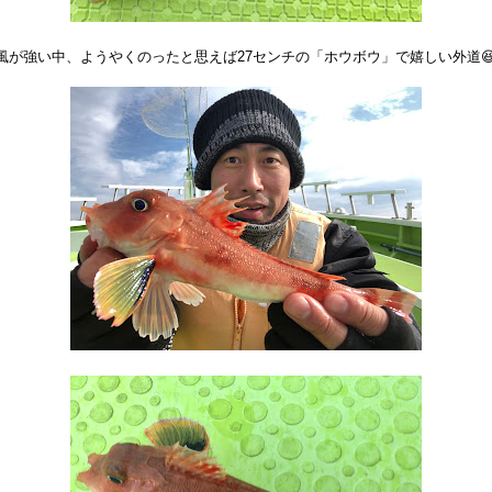
風が強い中、ようやくのったと思えば27センチの「ホウボウ」で嬉しい外道