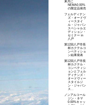
来月に
NEMA0.00%
の限定品発売
フェルディナン
ズ・オードヴ
ィースタイ
ル・ジャパン
スペシャルエ
ディション・
セミナー in
八戸
第12回八戸市長
杯カクテルコ
ンペティショ
ン結果発表
第12回八戸市長
杯カクテル・
コンペティシ
ョンとフェル
ディナンズ・
オードヴィー
スタイルジ
ン・ジャパン
ス...
ノンアルコール
ジン・ネマ
0.00%キャッ