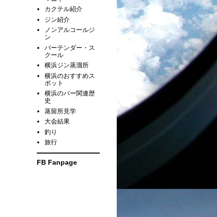
カクテル紹介
ジン紹介
ノンアルコールジ
ン
バーテンダー・ス
クール
横浜ジン蒸溜所
横浜のおすすめス
ポット
横浜のバー関連歴
史
蒸留所見学
大会結果
釣り
旅行
FB Fanpage