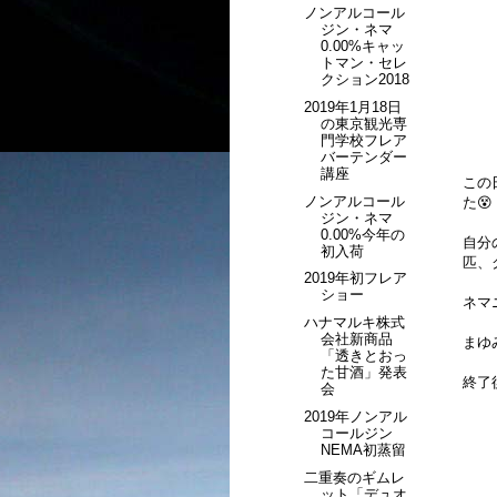
ノンアルコール
ジン・ネマ
0.00%キャッ
トマン・セレ
クション2018
2019年1月18日
の東京観光専
門学校フレア
バーテンダー
講座
この
ノンアルコール
た😵
ジン・ネマ
0.00%今年の
自分
初入荷
匹、
2019年初フレア
ショー
ネマ
ハナマルキ株式
会社新商品
まゆ
「透きとおっ
た甘酒」発表
終了
会
2019年ノンアル
コールジン
NEMA初蒸留
二重奏のギムレ
ット「デュオ