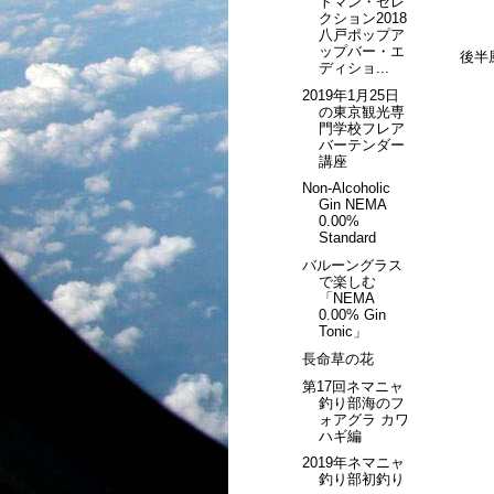
トマン・セレ
クション2018
八戸ポップア
ップバー・エ
後半
ディショ...
2019年1月25日
の東京観光専
門学校フレア
バーテンダー
講座
Non-Alcoholic
Gin NEMA
0.00%
Standard
バルーングラス
で楽しむ
「NEMA
0.00% Gin
Tonic」
長命草の花
第17回ネマニャ
釣り部海のフ
ォアグラ カワ
ハギ編
2019年ネマニャ
釣り部初釣り