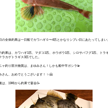
日の全体釣果は一日船でカワハギ０〜4匹とかなりシブい日にあたってしまい
の釣果は、カワハギ1匹、マダコ1匹、ホウボウ1匹、シロサバフグ1匹、トラギ
クラカゲトラギス3匹でした。
ニャ釣り部大物賞は、まゆみさん！しかも船中竿ガシラ💫
みさん、おめでとうございます！ ✨🤗
後は、19時から釣果で宴会🥳