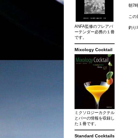
朝7
この
ANFA監修のフレアバ
釣り
ーテンダー必携の１冊
です。
Mixology Cocktail
ミクソロジーカクテル
とバーの情報を収録し
た１冊です。
Standard Cocktails