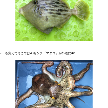
ントを変えてそこでは43センチ「マダコ」が外道に🐙❗️