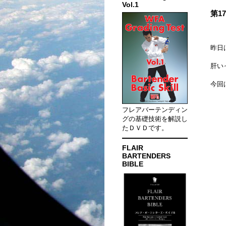
Vol.1
第1
昨日
肝い
今回
フレアバーテンディン
グの基礎技術を解説し
たＤＶＤです。
FLAIR
BARTENDERS
BIBLE