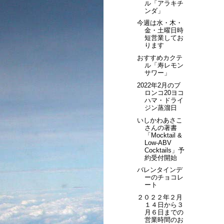
ル「アラキチ
ンダ」
今週は水・木・
金・土曜日時
短営業してお
ります
おすすめカクテ
ル「寿レモン
サワー」
2022年2月のブ
ロンコ20ヨコ
ハマ・ドライ
ジン蒸溜日
いしかわあさこ
さんの著書
「Mocktail &
Low-ABV
Cocktails」予
約受付開始
バレンタインデ
ーのチョコレ
ート
２０２２年２月
１４日から３
月６日までの
営業時間のお