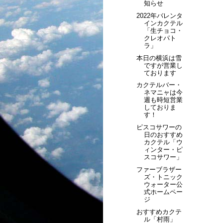
知らせ
2022年バレンタ
インカクテル
「生チョコ・
クレオパト
ラ」
本日の横浜は雪
ですが営業し
ております
カクテルバー・
ネマニャは今
週も時短営業
しておりま
す！
ピスコサワーの
日のおすすめ
カクテル「ウ
ィンター・ピ
スコサワー」
ファーブラザー
ズ・トニック
ウォーター公
式ホームペー
ジ
おすすめカクテ
ル「村雨」