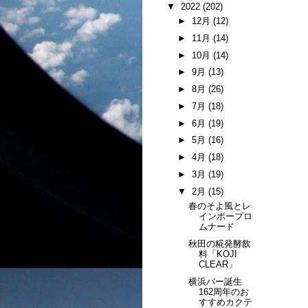
▼
2022
(202)
►
12月
(12)
►
11月
(14)
►
10月
(14)
►
9月
(13)
►
8月
(26)
►
7月
(18)
►
6月
(19)
►
5月
(16)
►
4月
(18)
►
3月
(19)
▼
2月
(15)
春のそよ風とレ
インボープロ
ムナード
秋田の糀発酵飲
料「KOJI
CLEAR」
横浜バー誕生
162周年のお
すすめカクテ