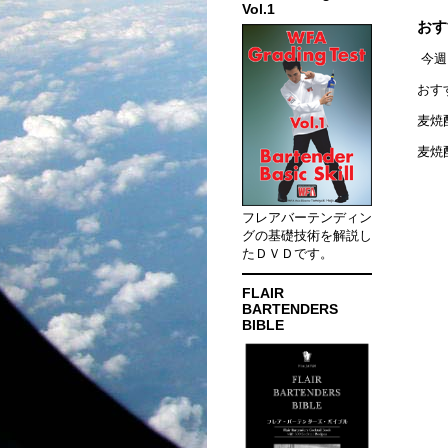
Vol.1
おす
今週
おす
麦焼
麦焼
フレアバーテンディン
グの基礎技術を解説し
たＤＶＤです。
FLAIR
BARTENDERS
BIBLE