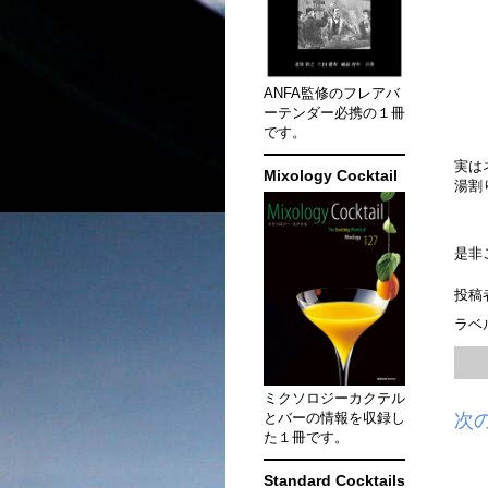
ANFA監修のフレアバ
ーテンダー必携の１冊
です。
実は
Mixology Cocktail
湯割
是非
投稿
ラベ
ミクソロジーカクテル
次
とバーの情報を収録し
た１冊です。
Standard Cocktails