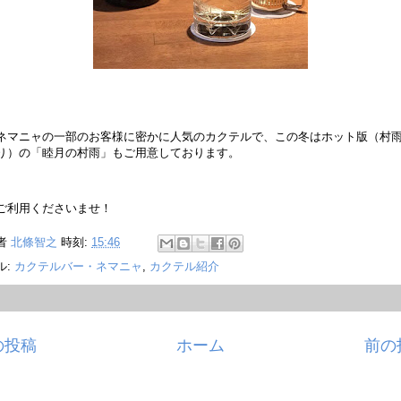
ネマニャの一部のお客様に密かに人気のカクテルで、この冬はホット版（村
り）の「睦月の村雨」もご用意しております。
ご利用くださいませ！
者
北條智之
時刻:
15:46
ル:
カクテルバー・ネマニャ
,
カクテル紹介
の投稿
ホーム
前の