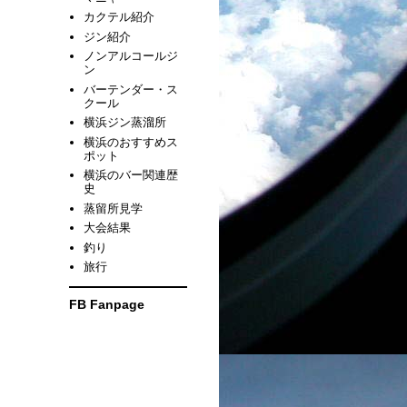
カクテル紹介
ジン紹介
ノンアルコールジ
ン
バーテンダー・ス
クール
横浜ジン蒸溜所
横浜のおすすめス
ポット
横浜のバー関連歴
史
蒸留所見学
大会結果
釣り
旅行
FB Fanpage