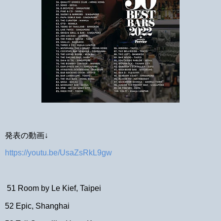
発表の動画↓
https://youtu.be/UsaZsRkL9gw
51 Room by Le Kief, Taipei
52 Epic, Shanghai