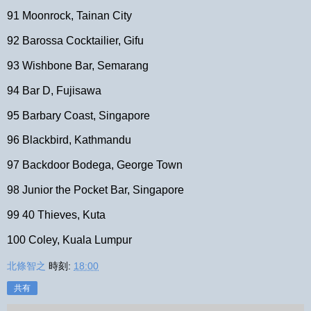
91 Moonrock, Tainan City
92 Barossa Cocktailier, Gifu
93 Wishbone Bar, Semarang
94 Bar D, Fujisawa
95 Barbary Coast, Singapore
96 Blackbird, Kathmandu
97 Backdoor Bodega, George Town
98 Junior the Pocket Bar, Singapore
99 40 Thieves, Kuta
100 Coley, Kuala Lumpur
北條智之
時刻:
18:00
共有