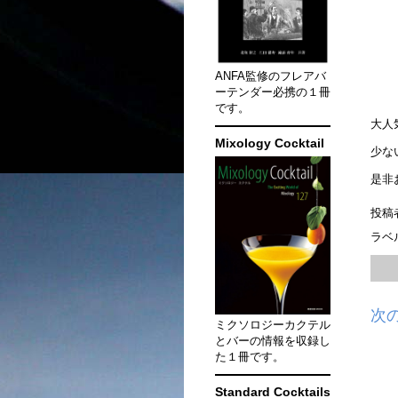
ANFA監修のフレアバ
ーテンダー必携の１冊
です。
大人
Mixology Cocktail
少な
是非
投稿
ラベ
次
ミクソロジーカクテル
とバーの情報を収録し
た１冊です。
Standard Cocktails