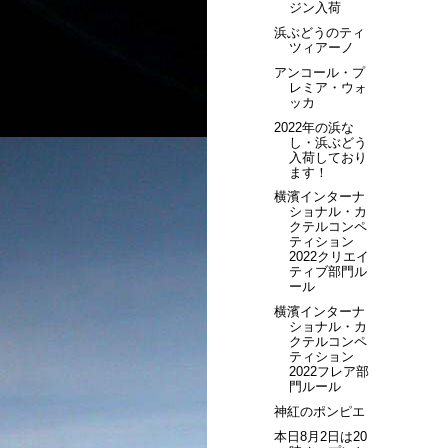
ジン入荷
浜ぶどうのティ
ツィアーノ
アンコール・プ
レミア・ウォ
ッカ
2022年の浜な
し・浜ぶどう
入荷しており
ます！
横濱インターナ
ショナル・カ
クテルコンペ
ティション
2022クリエイ
ティブ部門ル
ール
横濱インターナ
ショナル・カ
クテルコンペ
ティション
2022フレア部
門ルール
神紅のポンピエ
本日8月2日は20