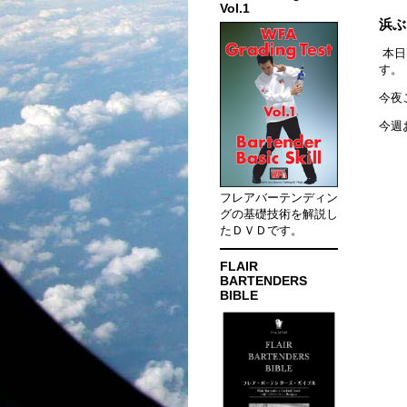
Vol.1
浜ぶ
本日
す。
今夜
今週
フレアバーテンディン
グの基礎技術を解説し
たＤＶＤです。
FLAIR
BARTENDERS
BIBLE