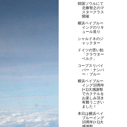
韓国ソウルにて
北條智之のマ
スタークラス
開催
横浜ベイブルー
イングのリキ
ュール造り
シャルドネのジ
ャックター
ドイツの苦い飴
「クラウター
ベルク」
コープスリバイ
バー・ナンバ
ー・ブルー
横浜ベイブルー
イング10周年
(+1)大感謝祭
でカクテルを
お楽しみ頂き
有難うござい
ました！
本日は横浜ベイ
ブルーイング
10周年(+1)大
感謝祭