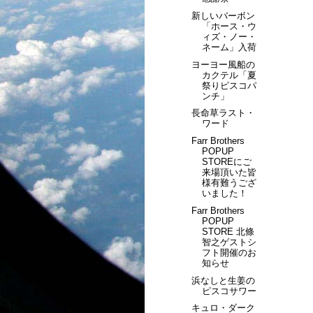
新しいバーボン
「ホース・ウ
ィズ・ノー・
ネーム」入荷
ヨーヨー風船の
カクテル「夏
祭りピスコパ
ンチ」
長命草ラスト・
ワード
Farr Brothers
POPUP
STOREにご
来場頂いた皆
様有難うござ
いました！
Farr Brothers
POPUP
STORE 北條
智之ゲストシ
フト開催のお
知らせ
浜なしと生姜の
ピスコサワー
キュロ・ダーク