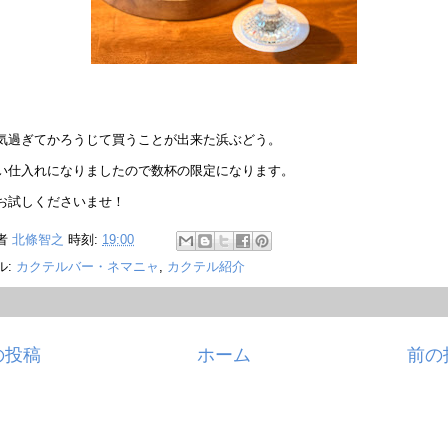
気過ぎてかろうじて買うことが出来た浜ぶどう。
い仕入れになりましたので数杯の限定になります。
お試しくださいませ！
者
北條智之
時刻:
19:00
ル:
カクテルバー・ネマニャ
,
カクテル紹介
の投稿
ホーム
前の