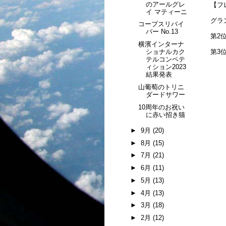
のアールグレ
【フ
イ マティーニ
グラ
コープスリバイ
バー No.13
第2位
横濱インターナ
ショナルカク
第3
テルコンペテ
ィション2023
結果発表
山葡萄のトリニ
ダードサワー
10周年のお祝い
に赤い招き猫
►
9月
(20)
►
8月
(15)
►
7月
(21)
►
6月
(11)
►
5月
(13)
►
4月
(13)
►
3月
(18)
►
2月
(12)