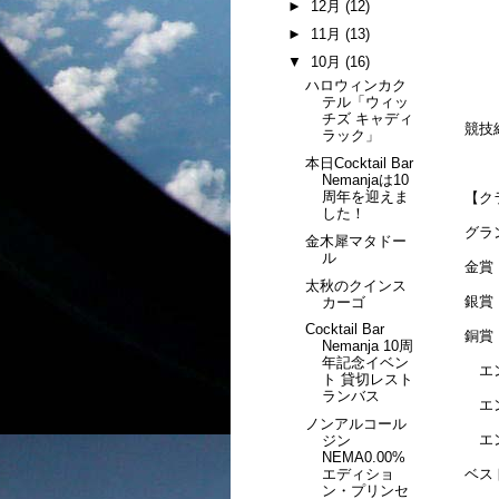
►
12月
(12)
►
11月
(13)
▼
10月
(16)
ハロウィンカク
テル「ウィッ
チズ キャディ
競技
ラック」
本日Cocktail Bar
Nemanjaは10
周年を迎えま
【ク
した！
グラン
金木犀マタドー
ル
金賞 
太秋のクインス
銀賞 
カーゴ
Cocktail Bar
銅賞
Nemanja 10周
年記念イベン
エント
ト 貸切レスト
ランバス
エン
ノンアルコール
エント
ジン
NEMA0.00%
エディショ
ベス
ン・プリンセ