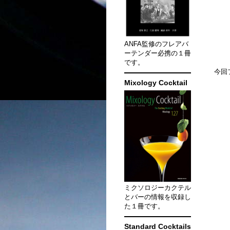
ANFA監修のフレアバ
ーテンダー必携の１冊
です。
今回
Mixology Cocktail
ミクソロジーカクテル
とバーの情報を収録し
た１冊です。
Standard Cocktails