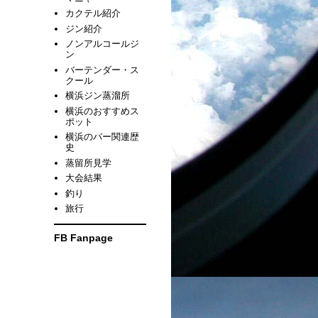
カクテル紹介
ジン紹介
ノンアルコールジ
ン
バーテンダー・ス
クール
横浜ジン蒸溜所
横浜のおすすめス
ポット
横浜のバー関連歴
史
蒸留所見学
大会結果
釣り
旅行
FB Fanpage