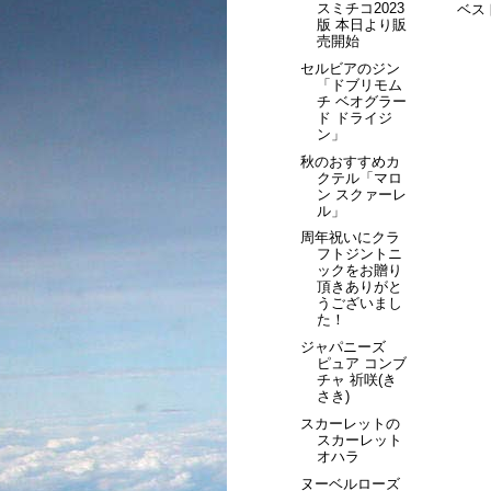
スミチコ2023
ベスト
版 本日より販
売開始
セルビアのジン
「ドブリモム
チ ベオグラー
ド ドライジ
ン」
秋のおすすめカ
クテル「マロ
ン スクァーレ
ル」
周年祝いにクラ
フトジントニ
ックをお贈り
頂きありがと
うございまし
た！
ジャパニーズ
ピュア コンブ
チャ 祈咲(き
さき)
スカーレットの
スカーレット
オハラ
ヌーベルローズ