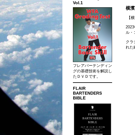
Vol.1
横濱
【横
20
ル・
クラ
れた
フレアバーテンディン
グの基礎技術を解説し
たＤＶＤです。
FLAIR
BARTENDERS
BIBLE