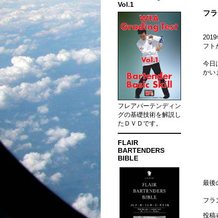
Vol.1
フラ
20
フト
今日
かい
フレアバーテンディン
グの基礎技術を解説し
たＤＶＤです。
FLAIR
BARTENDERS
BIBLE
最後
フラ
投稿