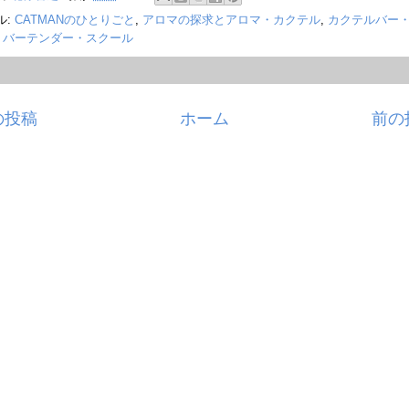
ル:
CATMANのひとりごと
,
アロマの探求とアロマ・カクテル
,
カクテルバー
,
バーテンダー・スクール
の投稿
ホーム
前の