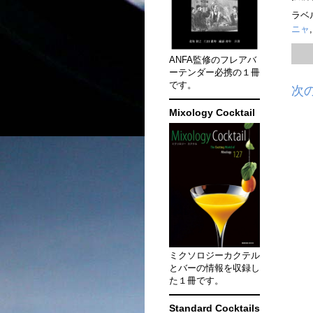
ラベ
ニャ
ANFA監修のフレアバ
ーテンダー必携の１冊
です。
次
Mixology Cocktail
ミクソロジーカクテル
とバーの情報を収録し
た１冊です。
Standard Cocktails