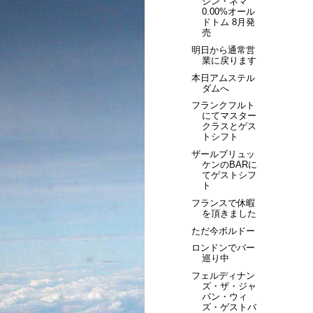
ジン・ネマ
0.00%オール
ドトム 8月発
売
明日から通常営
業に戻ります
本日アムステル
ダムへ
フランクフルト
にてマスター
クラスとゲス
トシフト
ザールブリュッ
ケンのBARに
てゲストシフ
ト
フランスで休暇
を頂きました
ただ今ボルドー
ロンドンでバー
巡り中
フェルディナン
ズ・ザ・ジャ
パン・ウィ
ズ・ゲストバ