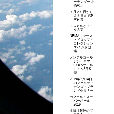
ーテンダー 北
條智之
７月２０日から
２８日まで夏
季休業
メスカルとソト
ル入荷
NEMAファース
トドロップ・
コレクション
No.4 来月登
場
ノンアルコール
ジン・ネマ
0.00%オール
ドトム8月発
売
2019年7月14日
のフェルディ
ナンズ・ブラ
ンドセミナー
カクテル・スー
パーボール
2019
本日は銀座のプ