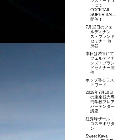
ラストーキョ
ーにて
COCKTAIL
SUPER BALL
開催！
7月12日のフェ
ルディナン
ズ・ブランド
セミナー in
渋谷
本日は渋谷にて
フェルディナ
ンズ・ブラン
ドセミナー開
催
ホップ香るラス
トワード
2019年7月10日
の東京観光専
門学校フレア
バーテンダー
講座
紅秀峰ザール・
コスモポリタ
ン
Sweet Kava