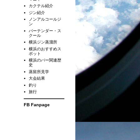
カクテル紹介
ジン紹介
ノンアルコールジ
ン
バーテンダー・ス
クール
横浜ジン蒸溜所
横浜のおすすめス
ポット
横浜のバー関連歴
史
蒸留所見学
大会結果
釣り
旅行
FB Fanpage