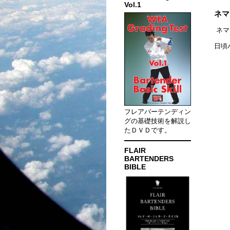
Vol.1
ネマ
ネマ
日頃
フレアバーテンディン
グの基礎技術を解説し
たＤＶＤです。
FLAIR
BARTENDERS
BIBLE