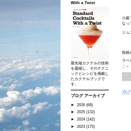
With a Twist
小庭
なっ
ジュ
投稿
ラベ
最先端カクテルの技術
ニャ
を凝縮し、そのテクニ
ックとレシピを掲載し
たカクテルブックで
す。
次
ブログ アーカイブ
►
2026
(69)
►
2025
(132)
►
2024
(142)
►
2023
(175)