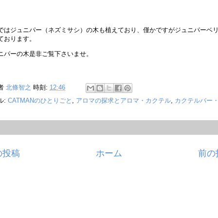
ではジュニパー（ネズミサシ）の木も植えており、僅かですがジュニパーベ
ております。
ニパーの木是非ご覧下さいませ。
者
北條智之
時刻:
12:46
ル:
CATMANのひとりごと
,
アロマの探求とアロマ・カクテル
,
カクテルバー
の投稿
ホーム
前の