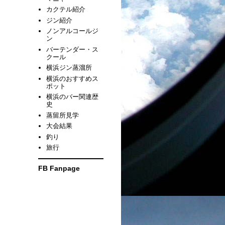
カクテル紹介
ジン紹介
ノンアルコールジ
ン
バーテンダー・ス
クール
横浜ジン蒸溜所
横浜のおすすめス
ポット
横浜のバー関連歴
史
蒸留所見学
大会結果
釣り
旅行
FB Fanpage