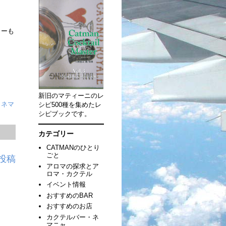
リーも
新旧のマティーニのレ
・ネマ
シピ500種を集めたレ
シピブックです。
カテゴリー
CATMANのひとり
ごと
投稿
アロマの探求とア
ロマ・カクテル
イベント情報
おすすめのBAR
おすすめのお店
カクテルバー・ネ
マニャ