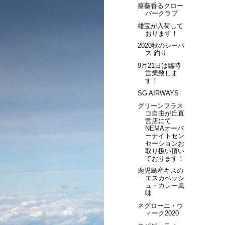
薔薇香るクロー
バークラブ
雄宝が入荷して
おります！
2020秋のシーバ
ス 釣り
9月21日は臨時
営業致しま
す！
SG AIRWAYS
グリーンフラス
コ自由が丘直
営店にて
NEMAオーバ
ーナイトセン
セーションお
取り扱い頂い
ております！
鹿児島産キスの
エスカベッシ
ュ・カレー風
味
ネグローニ・ウ
ィーク2020