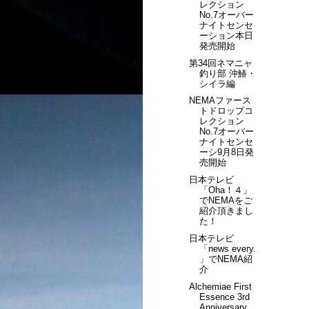
レクション
No.7オーバー
ナイトセンセ
ーション本日
発売開始
第34回ネマニャ
釣り部 沖鰆・
シイラ編
NEMAファース
トドロップコ
レクション
No.7オーバー
ナイトセンセ
ーシ9月8日発
売開始
日本テレビ
「Oha！４」
でNEMAをご
紹介頂きまし
た！
日本テレビ
「news every.
」でNEMA紹
介
Alchemiae First
Essence 3rd
Anniversary