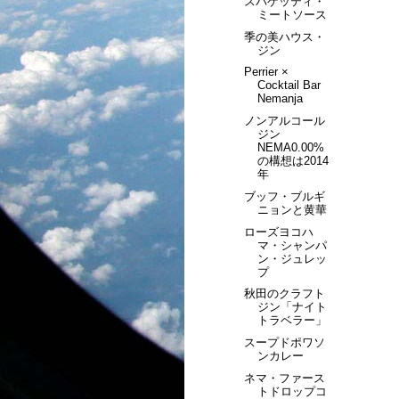
スパゲッティ・
ミートソース
季の美ハウス・
ジン
Perrier ×
Cocktail Bar
Nemanja
ノンアルコール
ジン
NEMA0.00%
の構想は2014
年
ブッフ・ブルギ
ニョンと黄華
ローズヨコハ
マ・シャンパ
ン・ジュレッ
プ
秋田のクラフト
ジン「ナイト
トラベラー」
スープドポワソ
ンカレー
ネマ・ファース
トドロップコ