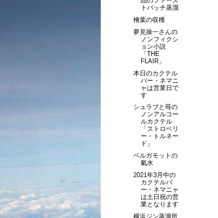
品のファース
トバッチ蒸溜
檜葉の収穫
夢見操一さんの
ノンフィクシ
ョン小説
「THE
FLAIR」
本日のカクテル
バー・ネマニ
ャは営業日で
す
シュラブと苺の
ノンアルコー
ルカクテル
「ストロベリ
ー・トルネー
ド」
ベルガモットの
氣水
2021年3月中の
カクテルバ
ー・ネマニャ
は土日祝の営
業となります
横浜ジン蒸溜所