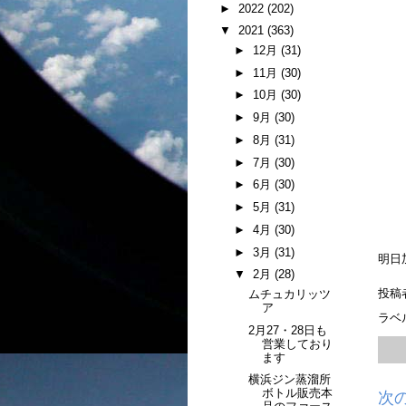
►
2022
(202)
▼
2021
(363)
►
12月
(31)
►
11月
(30)
►
10月
(30)
►
9月
(30)
►
8月
(31)
►
7月
(30)
►
6月
(30)
►
5月
(31)
►
4月
(30)
►
3月
(31)
明日
▼
2月
(28)
投稿
ムチュカリッツ
ア
ラベ
2月27・28日も
営業しており
ます
横浜ジン蒸溜所
ボトル販売本
次