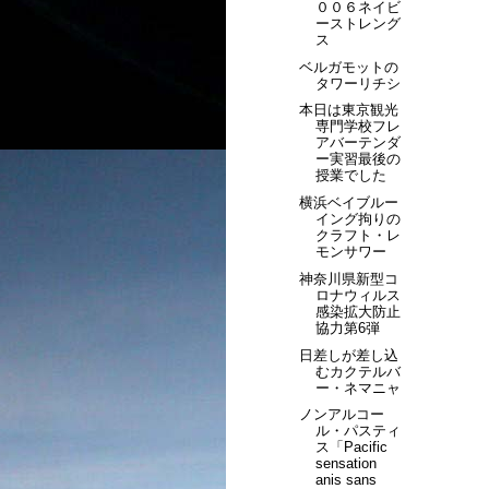
００６ネイビ
ーストレング
ス
ベルガモットの
タワーリチシ
本日は東京観光
専門学校フレ
アバーテンダ
ー実習最後の
授業でした
横浜ベイブルー
イング拘りの
クラフト・レ
モンサワー
神奈川県新型コ
ロナウィルス
感染拡大防止
協力第6弾
日差しが差し込
むカクテルバ
ー・ネマニャ
ノンアルコー
ル・パスティ
ス「Pacific
sensation
anis sans