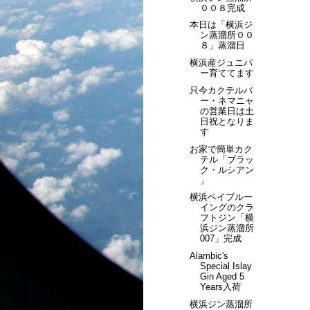
００８完成
本日は「横浜ジ
ン蒸溜所００
８」蒸溜日
横浜産ジュニパ
ー育ててます
只今カクテルバ
ー・ネマニャ
の営業日は土
日祝となりま
す
お家で簡単カク
テル「ブラッ
ク・ルシアン
」
横浜ベイブルー
イングのクラ
フトジン「横
浜ジン蒸溜所
007」完成
Alambic's
Special Islay
Gin Aged 5
Years入荷
横浜ジン蒸溜所