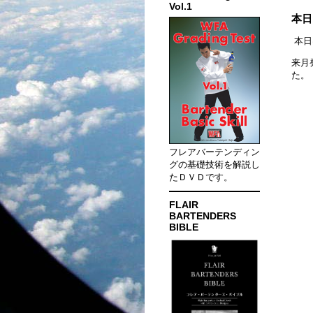
Vol.1
本日
本日
来月
た。
フレアバーテンディン
グの基礎技術を解説し
たＤＶＤです。
FLAIR
BARTENDERS
BIBLE