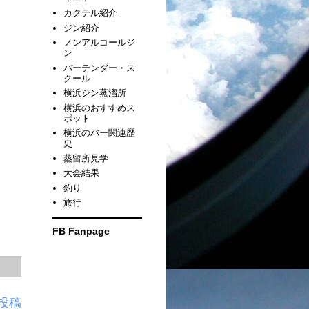
カクテル紹介
ジン紹介
ノンアルコールジ
ン
バーテンダー・ス
クール
横浜ジン蒸溜所
横浜のおすすめス
ポット
横浜のバー関連歴
史
蒸留所見学
大会結果
釣り
旅行
FB Fanpage
投稿