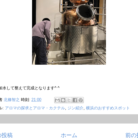
加水して整えて完成となります^ ^
者
北條智之
時刻:
21:00
ル:
アロマの探求とアロマ・カクテル
,
ジン紹介
,
横浜のおすすめスポット
の投稿
ホーム
前の