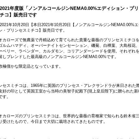
2021年度版「ノンアルコールジンNEMA0.00%エディション・プ
チコ】販売日です
021年10月20日【本日2021年10月20日【ノンアルコールジンNEMA0.00%
ン・プリンセスミチコ】販売日です。
オカローズで無農薬で丹精込めて育てられた貴重な薔薇のプリンセスミチコ
ゴルムハマディ、オーバーナイトセンセーション、磯菊、白樺葉、大島桜花
ーベリー、ラベンダー、カルダモン、コリアンダーシードを使用。それぞれ
留しブレンドした最高級のノンアルコールジンNEMA0.00%です。
数極僅かな限定品となっています。
ンセスミチコは、1965年に英国のプリンセス・アレクサンドラが来日された
友好の印として英国王室から当時の美智子妃殿下(現上皇后陛下)に贈られた新
です。
オカローズのプリンセスミチコは、世界的な薔薇の育種家で知られる鈴木省
り受けたもので、今日まで大切に栽培されてきたものです。