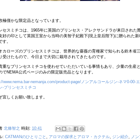
数極僅かな限定品となっています。
ンセスミチコは、1965年に英国のプリンセス・アレクサンドラが来日された
友好の印として英国王室から当時の美智子妃殿下(現上皇后陛下)に贈られた新
です。
オカローズのプリンセスミチコは、世界的な薔薇の育種家で知られる鈴木省
り受けたもので、今日まで大切に栽培されてきたものです。
貴重なプリンセスミチコを使わせていただいている事情もあり、少量の生産
のでNEMA公式ページのみの限定販売品となります。
s://www.nema.bar-nemanja.com/product-page/ノンアルコールジン-ネマ0-00
ン-プリンセスミチコ
ぞ宜しくお願い致します。
者
北條智之
時刻:
10:41
ル:
CATMANのひとりごと
,
アロマの探求とアロマ・カクテル
,
ジン紹介
,
ノン