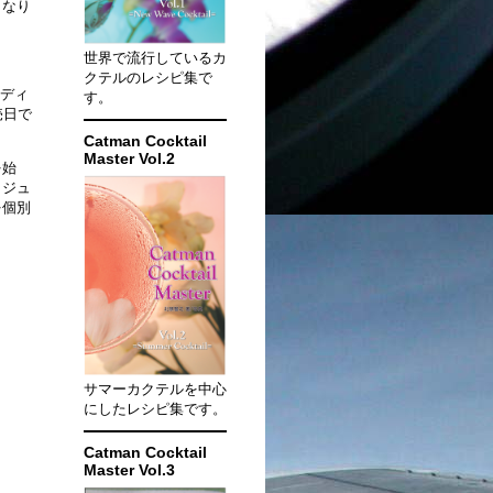
となり
世界で流行しているカ
クテルのレシピ集で
-エディ
す。
売日で
Catman Cocktail
Master Vol.2
を始
、ジュ
を個別
サマーカクテルを中心
にしたレシピ集です。
Catman Cocktail
Master Vol.3