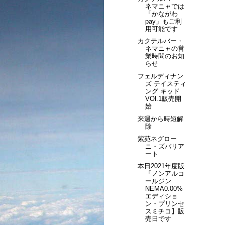
ネマニャでは
「かながわ
pay」もご利
用可能です
カクテルバー・
ネマニャの営
業時間のお知
らせ
フェルディナン
ズ テイスティ
ング キッド
VOl.1販売開
始
来週から時短解
除
紫苑ネグロー
ニ・ズバリア
ート
本日2021年度版
「ノンアルコ
ールジン
NEMA0.00%
エディショ
ン・プリンセ
スミチコ】販
売日です