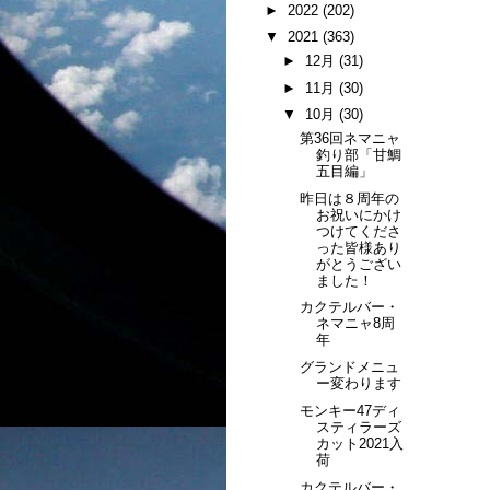
►
2022
(202)
▼
2021
(363)
►
12月
(31)
►
11月
(30)
▼
10月
(30)
第36回ネマニャ
釣り部「甘鯛
五目編」
昨日は８周年の
お祝いにかけ
つけてくださ
った皆様あり
がとうござい
ました！
カクテルバー・
ネマニャ8周
年
グランドメニュ
ー変わります
モンキー47ディ
スティラーズ
カット2021入
荷
カクテルバー・