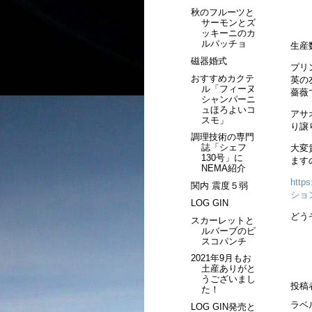
秋のフルーツと
サーモンとズ
ッキーニのカ
ルパッチョ
生産
磁器婚式
プリ
おすすめカクテ
英の
ル「フィーヌ
薔薇
シャンパーニ
ュほろよいコ
アサ
スモ」
り譲
調理技術の専門
誌「シェフ
大変
130号」に
ます
NEMA紹介
http
関内 震度５弱
ショ
LOG GIN
どう
スカーレットと
ルバーブのピ
スコパンチ
2021年9月もお
土産ありがと
うございまし
投稿
た！
ラベ
LOG GIN発売と