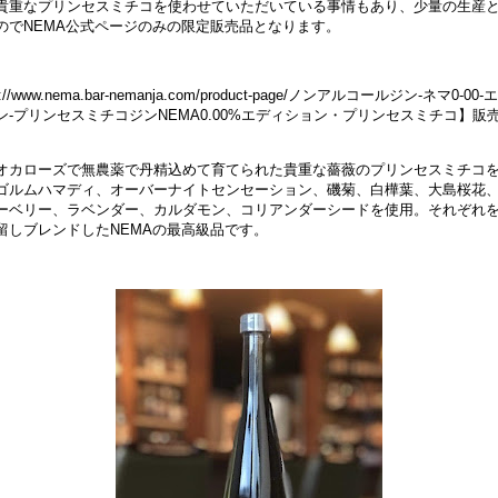
貴重なプリンセスミチコを使わせていただいている事情もあり、少量の生産
のでNEMA公式ページのみの限定販売品となります。
s://www.nema.bar-nemanja.com/product-page/ノンアルコールジン-ネマ0-00
ン-プリンセスミチコジンNEMA0.00%エディション・プリンセスミチコ】販
オカローズで無農薬で丹精込めて育てられた貴重な薔薇のプリンセスミチコ
ゴルムハマディ、オーバーナイトセンセーション、磯菊、白樺葉、大島桜花
ーベリー、ラベンダー、カルダモン、コリアンダーシードを使用。それぞれ
留しブレンドしたNEMAの最高級品です。