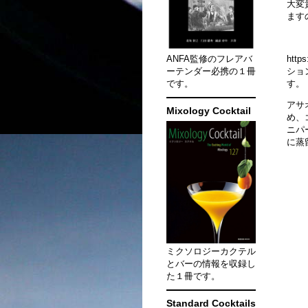
大変
ます
ANFA監修のフレアバ
http
ーテンダー必携の１冊
ショ
です。
す。
アサ
Mixology Cocktail
め、
ニパ
に蒸
ミクソロジーカクテル
とバーの情報を収録し
た１冊です。
Standard Cocktails