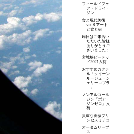
フィールドフェ
ア・ドライ・
ジン
食と現代美術
vol.8 アート
と食と街
昨日はご来店い
ただいた皆様
ありがとうご
ざいました！
宮城峡ピーテッ
ド2021入荷
おすすめカクテ
ル「クイーン
ルージュ・シ
ェリーコブラ
ー」
ノンアルコール
ジン「ボア・
ジンゼロ」入
荷
貴重な薔薇プリ
ンセスミチコ
オータムリーブ
ス