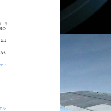
際、日
種の
三氏よ
となり
-エディ
アル