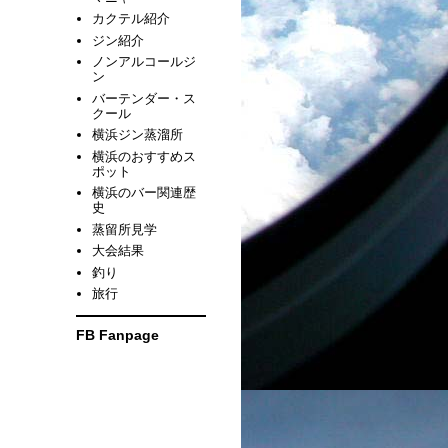
カクテル紹介
ジン紹介
ノンアルコールジ
ン
バーテンダー・ス
クール
横浜ジン蒸溜所
横浜のおすすめス
ポット
横浜のバー関連歴
史
蒸留所見学
大会結果
釣り
旅行
FB Fanpage