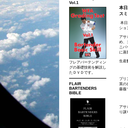
Vol.1
本日
スミ
本日2
ショ
アサ
め、
ニパ
に蒸
生産
フレアバーテンディン
グの基礎技術を解説し
たＤＶＤです。
プリ
FLAIR
英の
BARTENDERS
薔薇
BIBLE
アサ
り譲