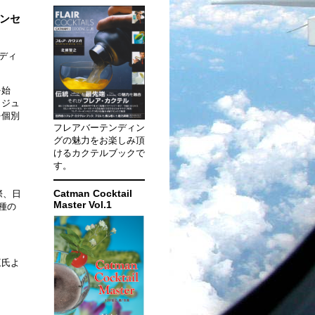
リンセ
エディ
を始
、ジュ
を個別
フレアバーテンディン
グの魅力をお楽しみ頂
けるカクテルブックで
す。
Catman Cocktail
際、日
Master Vol.1
種の
三氏よ