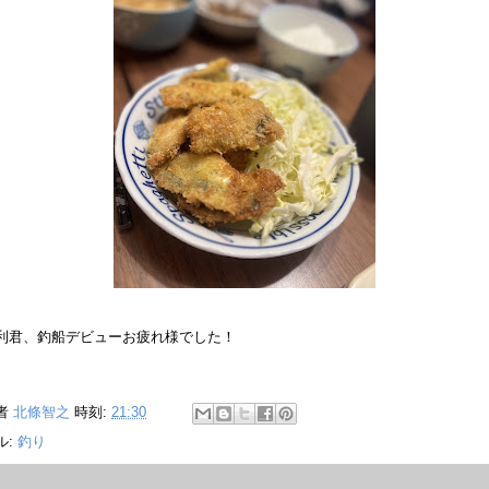
利君、釣船デビューお疲れ様でした！
者
北條智之
時刻:
21:30
ル:
釣り