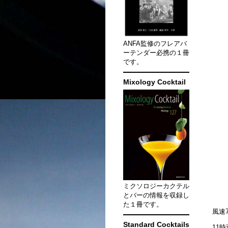
ANFA監修のフレアバ
ーテンダー必携の１冊
です。
Mixology Cocktail
ミクソロジーカクテル
とバーの情報を収録し
た１冊です。
風速
Standard Cocktails
11