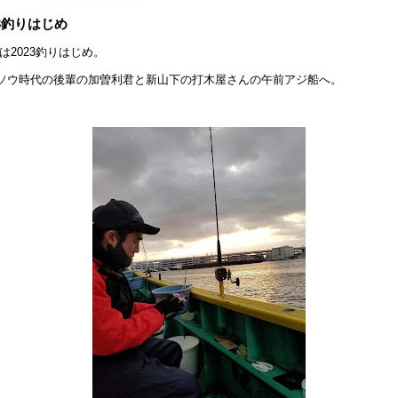
23釣りはじめ
は2023釣りはじめ。
ソウ時代の後輩の加曽利君と新山下の打木屋さんの午前アジ船へ。