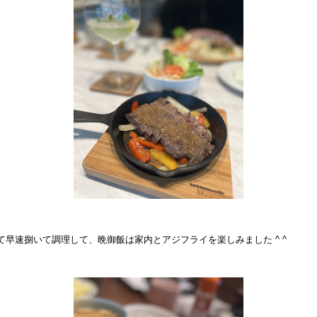
て早速捌いて調理して、晩御飯は家内とアジフライを楽しみました ^ ^