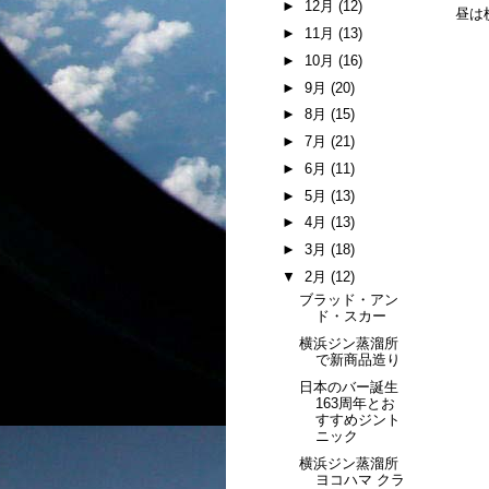
►
12月
(12)
昼は
►
11月
(13)
►
10月
(16)
►
9月
(20)
►
8月
(15)
►
7月
(21)
►
6月
(11)
►
5月
(13)
►
4月
(13)
►
3月
(18)
▼
2月
(12)
ブラッド・アン
ド・スカー
横浜ジン蒸溜所
で新商品造り
日本のバー誕生
163周年とお
すすめジント
ニック
横浜ジン蒸溜所
ヨコハマ クラ