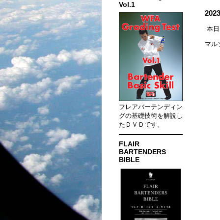
Vol.1
20
本日
マル
フレアバーテンディン
グの基礎技術を解説し
たＤＶＤです。
FLAIR
BARTENDERS
BIBLE