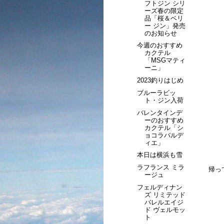
フトジン シリ
ーズ春の限定
品「桜＆ベリ
ー ジン」発売
のお知らせ
今週のおすすめ
カクテル
「MSGマティ
ーニ」
2023釣りはじめ
ブルーラビッ
ト・ジン入荷
バレンタインデ
ーのおすすめ
カクテル「シ
ョコラバルデ
ィエ」
本日は横浜も雪
ラフランス ミラ
帰っ
ージュ
フェルディナン
ズ リミテッド
バレルエイジ
ド ヴェルモッ
ト