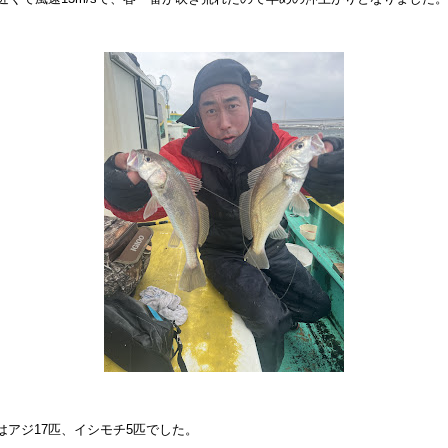
はアジ17匹、イシモチ5匹でした。