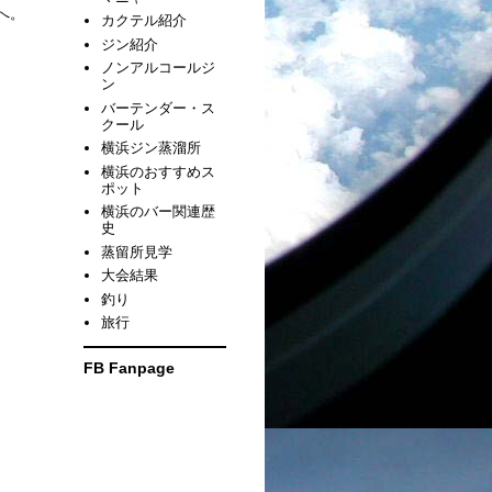
へ。
カクテル紹介
ジン紹介
ノンアルコールジ
ン
バーテンダー・ス
クール
横浜ジン蒸溜所
横浜のおすすめス
ポット
横浜のバー関連歴
史
蒸留所見学
大会結果
釣り
旅行
FB Fanpage