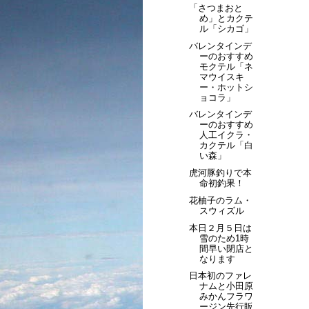
「さつまおと
め」とカクテ
ル「シカゴ」
バレンタインデ
ーのおすすめ
モクテル「ネ
マウイスキ
ー・ホットシ
ョコラ」
バレンタインデ
ーのおすすめ
人工イクラ・
カクテル「白
い森」
虎河豚釣りで本
命初釣果！
花柚子のラム・
スウィズル
本日２月５日は
雪のため1時
間早い閉店と
なります
日本初のファレ
ナムと小田原
みかんフラワ
ージン先行販