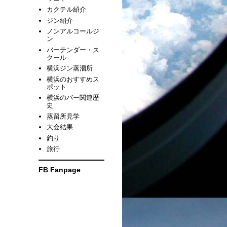
カクテル紹介
ジン紹介
ノンアルコールジ
ン
バーテンダー・ス
クール
横浜ジン蒸溜所
横浜のおすすめス
ポット
横浜のバー関連歴
史
蒸留所見学
大会結果
釣り
旅行
FB Fanpage