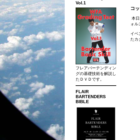
Vol.1
コッ
本日2
ォル
イベ
たカ
フレアバーテンディン
グの基礎技術を解説し
たＤＶＤです。
FLAIR
BARTENDERS
BIBLE