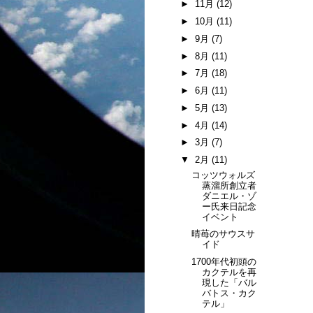
►
11月
(12)
►
10月
(11)
►
9月
(7)
►
8月
(11)
►
7月
(18)
►
6月
(11)
►
5月
(13)
►
4月
(14)
►
3月
(7)
▼
2月
(11)
コッツウォルズ
蒸溜所創立者
ダニエル・ゾ
ー氏来日記念
イベント
晴苺のサウスサ
イド
1700年代初頭の
カクテルを再
現した「バル
バトス・カク
テル」