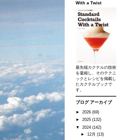
With a Twist
最先端カクテルの技術
を凝縮し、そのテクニ
ックとレシピを掲載し
たカクテルブックで
す。
ブログ アーカイブ
►
2026
(69)
►
2025
(132)
▼
2024
(142)
►
12月
(13)