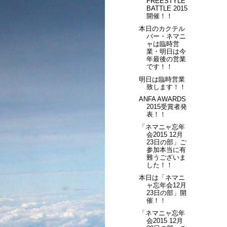
FREESTYLE
BATTLE 2015
開催！！
本日のカクテル
バー・ネマニ
ャは臨時営
業・明日は今
年最後の営業
です！！
明日は臨時営業
致します！！
ANFA AWARDS
2015受賞者発
表！！
「ネマニャ忘年
会2015 12月
23日の部」ご
参加本当に有
難うございま
した！！
本日は「ネマニ
ャ忘年会12月
23日の部」開
催！！
「ネマニャ忘年
会2015 12月