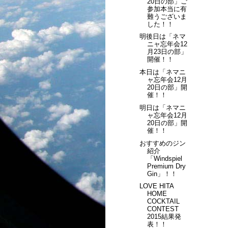
20日の部」ご
参加本当に有
難うございま
した！！
明後日は「ネマ
ニャ忘年会12
月23日の部」
開催！！
本日は「ネマニ
ャ忘年会12月
20日の部」開
催！！
明日は「ネマニ
ャ忘年会12月
20日の部」開
催！！
おすすめのジン
紹介
「Windspiel
Premium Dry
Gin」！！
LOVE HITA
HOME
COCKTAIL
CONTEST
2015結果発
表！！