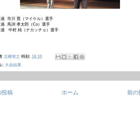
通過 市川 寛（マイケル）選手
通過 馬渕 孝太郎（Co）選手
通過 中村 純（ナカッチョ）選手
者
北條智之
時刻:
16:10
ル:
大会結果
の投稿
ホーム
前の