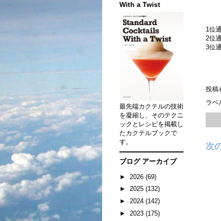
With a Twist
1位
2位
3位
投稿
ラベ
最先端カクテルの技術
を凝縮し、そのテクニ
ックとレシピを掲載し
たカクテルブックで
す。
次
ブログ アーカイブ
►
2026
(69)
►
2025
(132)
►
2024
(142)
►
2023
(175)