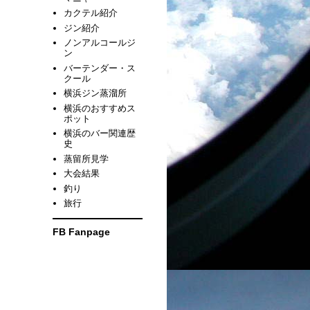
カクテル紹介
ジン紹介
ノンアルコールジ
ン
バーテンダー・ス
クール
横浜ジン蒸溜所
横浜のおすすめス
ポット
横浜のバー関連歴
史
蒸留所見学
大会結果
釣り
旅行
FB Fanpage