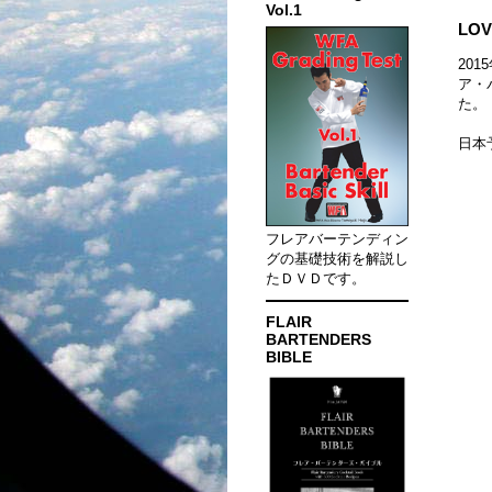
Vol.1
LOV
20
ア・バ
た。
日本
フレアバーテンディン
グの基礎技術を解説し
たＤＶＤです。
FLAIR
BARTENDERS
BIBLE