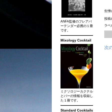
生憎
投稿
ANFA監修のフレアバ
ラベ
ーテンダー必携の１冊
です。
Mixology Cocktail
次
ミクソロジーカクテル
とバーの情報を収録し
た１冊です。
Standard Cocktails