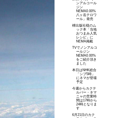
ンアルコール
ジン
NEMA0.00%
八ヶ岳テロワ
ール」発売
枻出版社様のム
ック本「当地
おつまみ人気
レシピ」に
NEMA掲載
TVでノンアルコ
ールジン
NEMA0.00%
をご紹介頂き
ました
本日はNHK総合
「シブ5時」
にネマが登場
予定
今週からカクテ
ルバー・ネマ
ニャの営業時
間は17時から
24時となりま
す
6月21日のカク