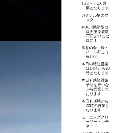
しばらく1人営
業となります
カクテル柄のマ
スク
神奈川県新型コ
ロナ感染者数
77日ぶりにゼ
ロに！
酒育の会「続・
バーへ行こう
Vol.23」
本日の時短営業
は14時から20
時となります
本日も感染対策
予防を行いな
がら営業して
おります
本日も16時から
22時の営業と
なります
モーニンググロ
ーリー・レモ
ネード