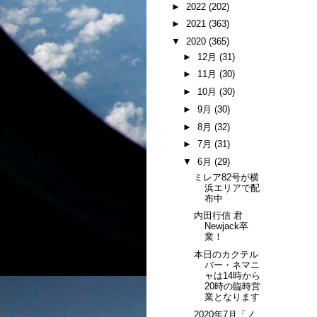
►
2022
(202)
►
2021
(363)
▼
2020
(365)
►
12月
(31)
►
11月
(30)
►
10月
(30)
►
9月
(30)
►
8月
(32)
►
7月
(31)
▼
6月
(29)
ミレア82号が横
浜エリアで配
布中
内田行信 君
Newjack卒
業！
本日のカクテル
バー・ネマニ
ャは14時から
20時の臨時営
業となります
2020年7月「ノ