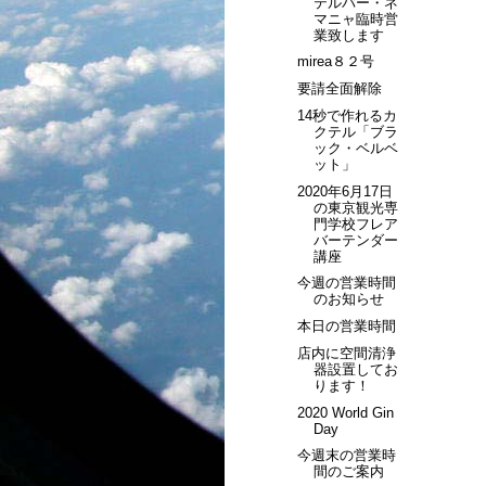
テルバー・ネ
マニャ臨時営
業致します
mirea８２号
要請全面解除
14秒で作れるカ
クテル「ブラ
ック・ベルベ
ット」
2020年6月17日
の東京観光専
門学校フレア
バーテンダー
講座
今週の営業時間
のお知らせ
本日の営業時間
店内に空間清浄
器設置してお
ります！
2020 World Gin
Day
今週末の営業時
間のご案内