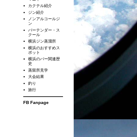
カクテル紹介
ジン紹介
ノンアルコールジ
ン
バーテンダー・ス
クール
横浜ジン蒸溜所
横浜のおすすめス
ポット
横浜のバー関連歴
史
蒸留所見学
大会結果
釣り
旅行
FB Fanpage