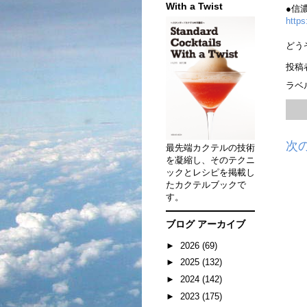
With a Twist
●信
https
どう
投稿
ラベ
次
最先端カクテルの技術
を凝縮し、そのテクニ
ックとレシピを掲載し
たカクテルブックで
す。
ブログ アーカイブ
►
2026
(69)
►
2025
(132)
►
2024
(142)
►
2023
(175)