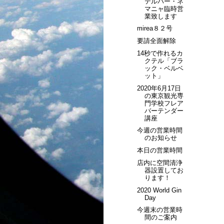
テルバー・ネ
マニャ臨時営
業致します
mirea８２号
要請全面解除
14秒で作れるカ
クテル「ブラ
ック・ベルベ
ット」
2020年6月17日
の東京観光専
門学校フレア
バーテンダー
講座
今週の営業時間
のお知らせ
本日の営業時間
店内に空間清浄
器設置してお
ります！
2020 World Gin
Day
今週末の営業時
間のご案内