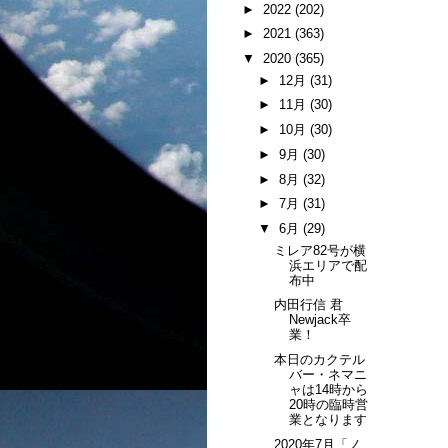
►
2022
(202)
►
2021
(363)
▼
2020
(365)
►
12月
(31)
►
11月
(30)
►
10月
(30)
►
9月
(30)
►
8月
(32)
►
7月
(31)
▼
6月
(29)
ミレア82号が横
浜エリアで配
布中
内田行信 君
Newjack卒
業！
本日のカクテル
バー・ネマニ
ャは14時から
20時の臨時営
業となります
2020年7月「ノ