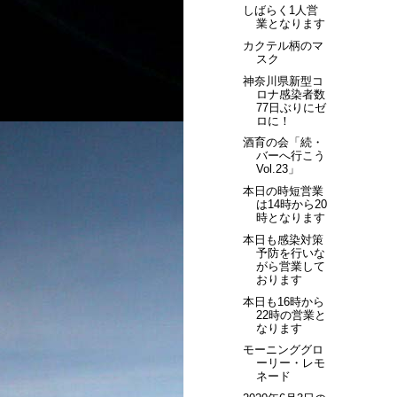
しばらく1人営
業となります
カクテル柄のマ
スク
神奈川県新型コ
ロナ感染者数
77日ぶりにゼ
ロに！
酒育の会「続・
バーへ行こう
Vol.23」
本日の時短営業
は14時から20
時となります
本日も感染対策
予防を行いな
がら営業して
おります
本日も16時から
22時の営業と
なります
モーニンググロ
ーリー・レモ
ネード