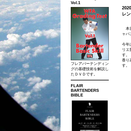
Vol.1
20
レン
本日
ャパ
今年
リエ
す。
香り
フレアバーテンディン
す。
グの基礎技術を解説し
たＤＶＤです。
FLAIR
BARTENDERS
BIBLE