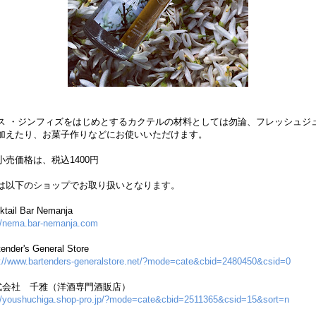
ス ・ジンフィズをはじめとするカクテルの材料としては勿論、フレッシュジ
加えたり、お菓子作りなどにお使いいただけます。
小売価格は、税込1400円
は以下のショップでお取り扱いとなります。
ktail Bar Nemanja
://nema.bar-nemanja.com
ender's General Store
s://www.bartenders-generalstore.net/?mode=cate&cbid=2480450&csid=0
式会社 千雅（洋酒専門酒販店）
://youshuchiga.shop-pro.jp/?mode=cate&cbid=2511365&csid=15&sort=n