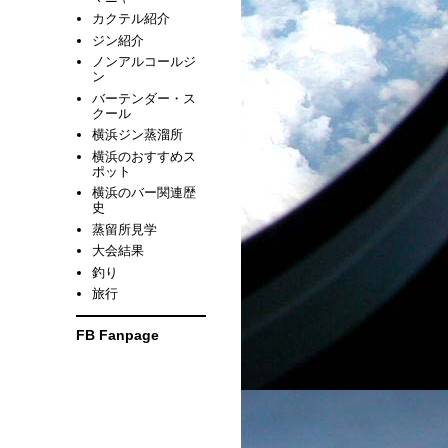
カクテル紹介
ジン紹介
ノンアルコールジ
ン
バーテンダー・ス
クール
横浜ジン蒸溜所
横浜のおすすめス
ポット
横浜のバー関連歴
史
蒸留所見学
大会結果
釣り
旅行
FB Fanpage