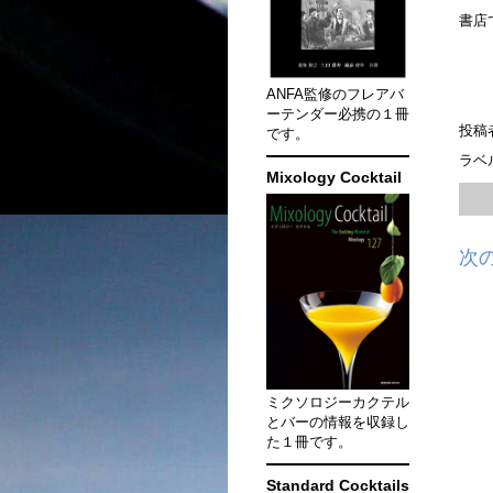
書店
ANFA監修のフレアバ
ーテンダー必携の１冊
投稿
です。
ラベ
Mixology Cocktail
次
ミクソロジーカクテル
とバーの情報を収録し
た１冊です。
Standard Cocktails