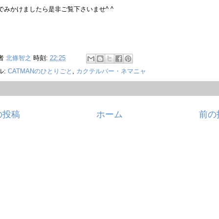
でみかけましたら是非ご覧下さいませ^ ^
者
北條智之
時刻:
22:25
ル:
CATMANのひとりごと
,
カクテルバー・ネマニャ
の投稿
ホーム
前の