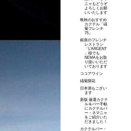
ニャもどうぞ
よろしくお願
いいたします
晩秋のおすすめ
カクテル「礒
菊フレンチ
75」
銀座のフレンチ
レストラン
「L'ARGENT
」様でも
NEMAをお取
り扱いいただ
いております
ココアワイン
礒菊開花
日本酒もござい
ます
新版 厳選カクテ
ル＆バー手帖
にカクテルバ
ー・ネマニャ
をご紹介いた
だきました！
カクテルバー・