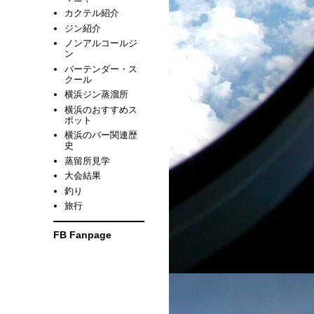
カクテル紹介
ジン紹介
ノンアルコールジ
ン
バーテンダー・ス
クール
横浜ジン蒸溜所
横浜のおすすめス
ポット
横浜のバー関連歴
史
蒸留所見学
大会結果
釣り
旅行
FB Fanpage