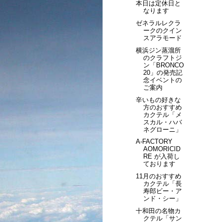
本日は定休日と
なります
ゼネラルレクラ
ークのクイン
スアラモード
横浜ジン蒸溜所
のクラフトジ
ン「BRONCO
20」の発売記
念イベントの
ご案内
辛いもの好きな
方のおすすめ
カクテル「メ
スカル・ハバ
ネグローニ」
A-FACTORY
AOMORICID
RE が入荷し
ております
11月のおすすめ
カクテル「長
寿郎ビー・ア
ンド・シー」
十和田の名物カ
クテル「サン