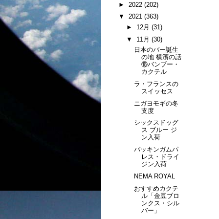
►
2022
(202)
▼
2021
(363)
►
12月
(31)
▼
11月
(30)
日本のバー誕生
の地 横濱の話
⑯バンブー・
カクテル
ラ・フランスの
スイッセス
ニガヨモギの冬
支度
シックスドッグ
ス ブルー ジ
ン入荷
バッキンガムパ
レス・ドライ
ジン入荷
NEMA ROYAL
おすすめカクテ
ル「金豆ブロ
ンクス・シル
バー」