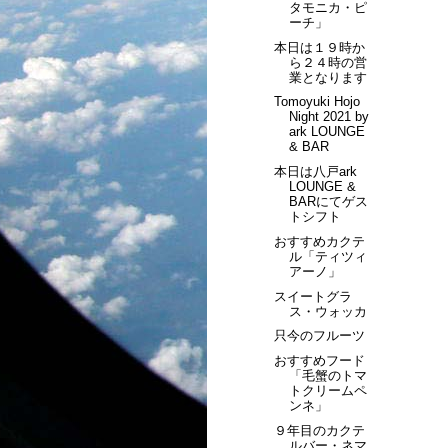
タモニカ・ピ
ーチ」
本日は１９時か
ら２４時の営
業となります
Tomoyuki Hojo
Night 2021 by
ark LOUNGE
& BAR
本日は八戸ark
LOUNGE &
BARにてゲス
トシフト
おすすめカクテ
ル「ティツィ
アーノ」
スイートグラ
ス・ウォッカ
只今のフルーツ
おすすめフード
「毛蟹のトマ
トクリームペ
ンネ」
９年目のカクテ
ルバー・ネマ