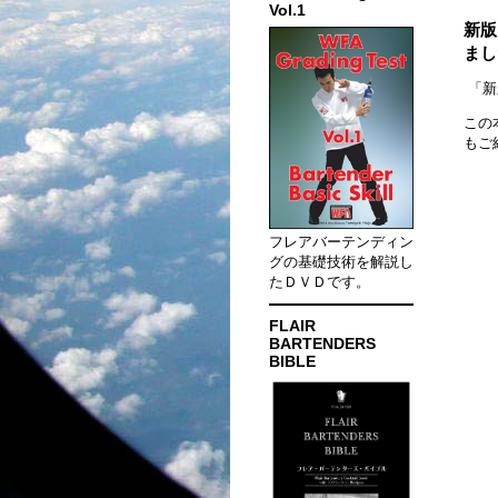
Vol.1
新版
まし
「新
この
もご
フレアバーテンディン
グの基礎技術を解説し
たＤＶＤです。
FLAIR
BARTENDERS
BIBLE