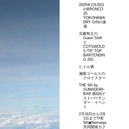
2025年2月20日
のBRONCO
20
YOKOHAMA
DRY GINの蒸
溜
北條智之の
Guest Shift
と
COTSWOLD
S TIP TOP
BARTENDIN
G 202...
ヒイル酒
湘南ゴールドの
クロイスター
THE 5th by
SUMADORI-
BAR 第6回ゲ
ストバーテン
ダー・イベン
ト
2月16日から3月
1日までTHE
5th✖️Nemanja
共同開発カク