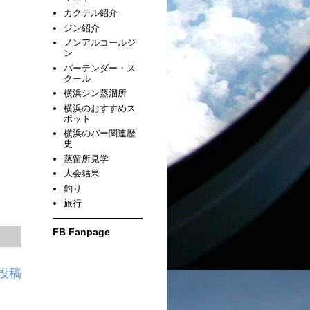
カクテル紹介
ジン紹介
ノンアルコールジ
ン
バーテンダー・ス
クール
横浜ジン蒸溜所
横浜のおすすめス
ポット
横浜のバー関連歴
史
蒸留所見学
大会結果
釣り
旅行
FB Fanpage
投稿