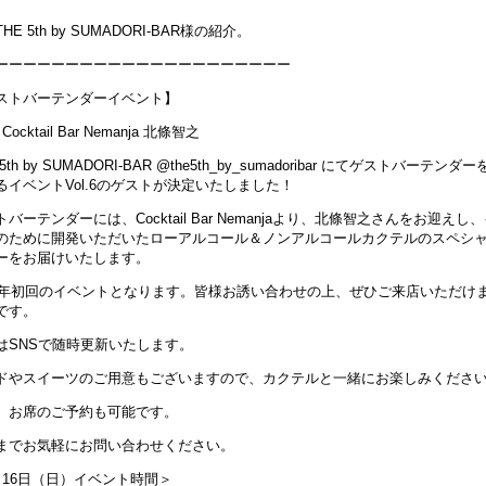
HE 5th by SUMADORI-BAR様の紹介。
ーーーーーーーーーーーーーーーーーーーーー
ストバーテンダーイベント】
6 Cocktail Bar Nemanja 北條智之
 5th by SUMADORI-BAR @the5th_by_sumadoribar にてゲストバーテンダ
るイベントVol.6のゲストが決定いたしました！
バーテンダーには、Cocktail Bar Nemanjaより、北條智之さんをお迎えし
のために開発いただいたローアルコール＆ノンアルコールカクテルのスペシ
ーをお届けいたします。
25年初回のイベントとなります。皆様お誘い合わせの上、ぜひご来店いただけ
です。
はSNSで随時更新いたします。
ドやスイーツのご用意もございますので、カクテルと一緒にお楽しみくださ
、お席のご予約も可能です。
までお気軽にお問い合わせください。
月16日（日）イベント時間＞