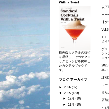
With a Twist
以下T
ーー
【ゲ
Vol.
THE
えす
ゲスト
最先端カクテルの技術
ント
を凝縮し、そのテクニ
ニュ
ックとレシピを掲載し
20
たカクテルブックで
幸い
す。
詳細
ブログ アーカイブ
フー
►
2026
(69)
また
▼
2025
(133)
►
12月
(10)
店舗
►
11月
(10)
＜2