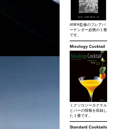
ANFA監修のフレアバ
ーテンダー必携の１冊
です。
Mixology Cocktail
ミクソロジーカクテル
とバーの情報を収録し
た１冊です。
Standard Cocktails