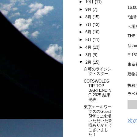
►
10月
(11)
16:0
►
9月
(7)
►
8月
(15)
*通
►
7月
(13)
＜場
►
6月
(10)
THE 
►
5月
(11)
@the
►
4月
(13)
►
3月
(9)
〒150
▼
2月
(15)
東京都
白苺のライジン
グ・スター
建物
COTSWOLDS
投稿
TIP TOP
BARTENDIN
ラベ
G 2025 結果
発表
東京エールワー
クスのGuest
Shifにご来場
次
いただいた皆
様ありがとう
ございまし
た！