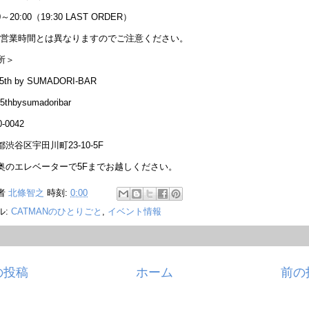
0～20:00（19:30 LAST ORDER）
常営業時間とは異なりますのでご注意ください。
所＞
5th by SUMADORI-BAR
5thbysumadoribar
-0042
渋谷区宇田川町23-10-5F
奥のエレベーターで5Fまでお越しください。
者
北條智之
時刻:
0:00
ル:
CATMANのひとりごと
,
イベント情報
の投稿
ホーム
前の