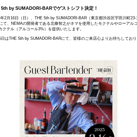
E 5th by SUMADORI-BARでゲストシフト決定！
5年2月16日（日）、THE 5th by SUMADORI-BAR（東京都渋谷区宇田川町23-1
）にて、NEMAの開発者である北條智之がネマを使用したモクテルやローアル
カクテル（アルコール3%）を提供いたします。
6日はTHE 5th by SUMADORI-BARにて、皆様のご来店心よりお待ちしてお