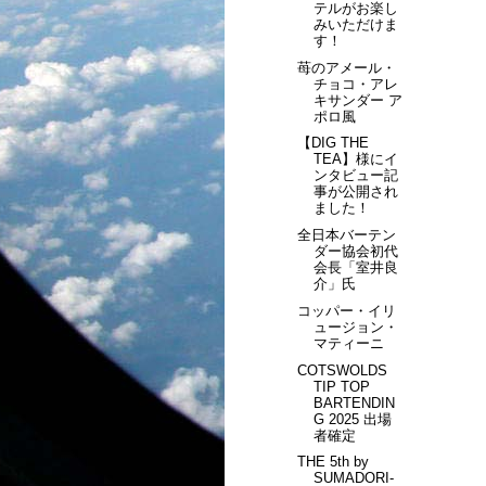
テルがお楽し
みいただけま
す！
苺のアメール・
チョコ・アレ
キサンダー ア
ポロ風
【DIG THE
TEA】様にイ
ンタビュー記
事が公開され
ました！
全日本バーテン
ダー協会初代
会長「室井良
介」氏
コッパー・イリ
ュージョン・
マティーニ
COTSWOLDS
TIP TOP
BARTENDIN
G 2025 出場
者確定
THE 5th by
SUMADORI-