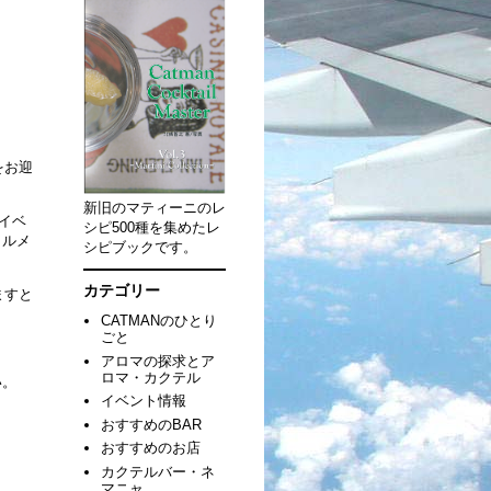
ーをお迎
新旧のマティーニのレ
、イベ
シピ500種を集めたレ
ャルメ
シピブックです。
カテゴリー
ますと
CATMANのひとり
ごと
アロマの探求とア
ロマ・カクテル
い。
イベント情報
おすすめのBAR
おすすめのお店
カクテルバー・ネ
マニャ