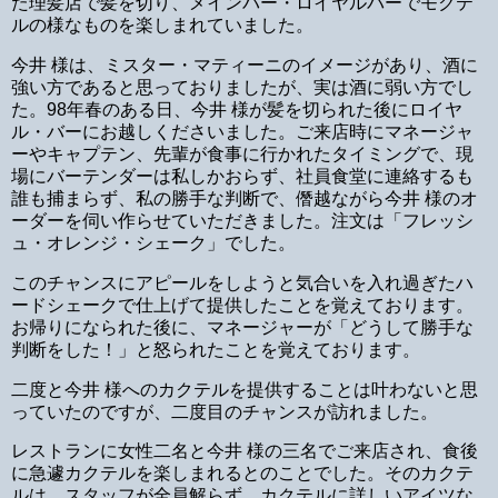
た理髪店で髪を切り、メインバー・ロイヤルバーでモクテ
ルの様なものを楽しまれていました。
今井 様は、ミスター・マティーニのイメージがあり、酒に
強い方であると思っておりましたが、実は酒に弱い方でし
た。98年春のある日、今井 様が髪を切られた後にロイヤ
ル・バーにお越しくださいました。ご来店時にマネージャ
ーやキャプテン、先輩が食事に行かれたタイミングで、現
場にバーテンダーは私しかおらず、社員食堂に連絡するも
誰も捕まらず、私の勝手な判断で、僭越ながら今井 様のオ
ーダーを伺い作らせていただきました。注文は「フレッシ
ュ・オレンジ・シェーク」でした。
このチャンスにアピールをしようと気合いを入れ過ぎたハ
ードシェークで仕上げて提供したことを覚えております。
お帰りになられた後に、マネージャーが「どうして勝手な
判断をした！」と怒られたことを覚えております。
二度と今井 様へのカクテルを提供することは叶わないと思
っていたのですが、二度目のチャンスが訪れました。
レストランに女性二名と今井 様の三名でご来店され、食後
に急遽カクテルを楽しまれるとのことでした。そのカクテ
ルは、スタッフが全員解らず、カクテルに詳しいアイツな