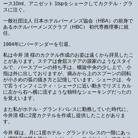
ース10ml、アニゼット 1tspをシェークしてカクテル・グラ
スに注ぐ。
一般社団法人 日本ホテルバーメンズ協会（HBA）の前身で
あるホテルバーメンズクラブ（HBC） 初代専務理事に就
任。
1984年にバーテンダーを引退。
私は今井 清 様のカクテル作成のお姿は遠くから拝見したこ
とがあります。ステアは會舘ステアの源家のようなスタイ
ルで、バースプーンの持ち手は、螺旋中央の少し上で、小
指は外に出しておりますが、摘みから上のスプーンの回転
が小さめの弧の描き方と記憶しています。シェークは、今
で言うインフィニティ・シェークに近い動きでリズミカル
に左から右へ横に流すような独特なシェーキングだったの
を覚えいます。
また私がホテル・グランドパレスに勤務していた時代に、
今井清 様に2度カクテルを作成し提供したことがありま
す。
今井 様は、月に1度ホテル・グランドパレスの一階にあっ