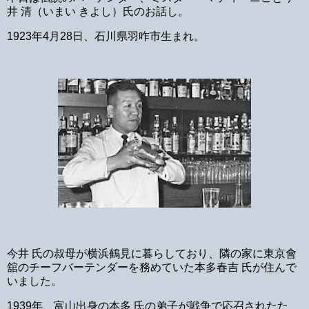
井 清（いまい きよし）氏のお話し。
1923年4月28日、石川県羽咋市生まれ。
今井 氏の叔母が横浜鶴見に暮らしており、隣の家に東京會
舘のチーフバーテンダーを務めていた本多春吉 氏が住んで
いました。
1939年、富山出身の本多 氏の弟子が戦争で応召されたた