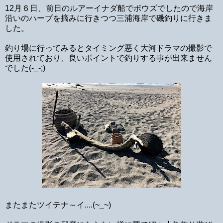
12月６日、前日のルアーイナダ船でボウズでしたので海岸
沿いのハーブを摘みに行きつつ三浦海岸で磯釣りに行きま
した。
釣り場に行ってみるとタイミング悪く大河ドラマの撮影で
使用されており、良いポイントで釣りする事が出来ません
でした(-_-;)
またまたツイテナ～イ....(~_~)