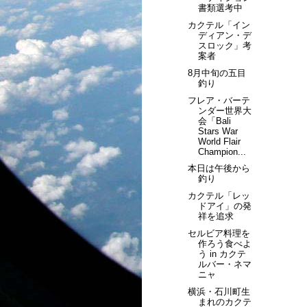
書類選考中
カクテル「イン
ディアン・デ
スロック」考
案者
8月中旬の五目
釣り
フレア・バーテ
ンダー世界大
会「Bali
Stars War
World Flair
Champion...
本日は午後から
釣り
カクテル「レッ
ドアイ」の発
祥を追求
セルビア料理を
作ろう食べよ
う in カクテ
ルバー・ネマ
ニャ
横浜・石川町生
まれのカクテ