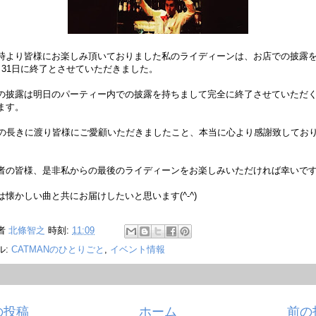
時より皆様にお楽しみ頂いておりました私のライディーンは、お店での披露を2
月31日に終了とさせていただきました。
の披露は明日のパーティー内での披露を持ちまして完全に終了させていただ
ます。
年の長きに渡り皆様にご愛顧いただきましたこと、本当に心より感謝致してお
者の皆様、是非私からの最後のライディーンをお楽しみいただければ幸いで
は懐かしい曲と共にお届けしたいと思います(^-^)
者
北條智之
時刻:
11:09
ル:
CATMANのひとりごと
,
イベント情報
の投稿
ホーム
前の