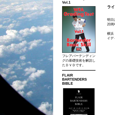
Vol.1
ライ
明日
20
横浜
イデ
フレアバーテンディン
グの基礎技術を解説し
たＤＶＤです。
FLAIR
BARTENDERS
BIBLE