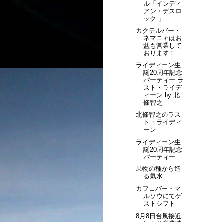
ル「インディ
アン・デスロ
ック 」
カクテルバー・
ネマニャはお
盆も営業して
おります！
ライディーン生
誕20周年記念
パーティー ラ
スト・ライデ
ィーン by 北
條智之
北條智之のラス
ト・ライディ
ーン
ライディーン生
誕20周年記念
パーティー
果物の種から造
る氣水
カフェバー・マ
ルソウにてゲ
ストシフト
8月8日台風接近