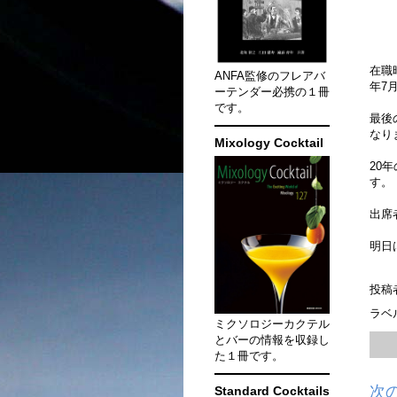
在職
ANFA監修のフレアバ
年7
ーテンダー必携の１冊
です。
最後
なり
Mixology Cocktail
20
す。
出席
明日
投稿
ラベ
ミクソロジーカクテル
とバーの情報を収録し
た１冊です。
次
Standard Cocktails