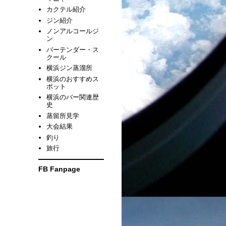
カクテル紹介
ジン紹介
ノンアルコールジ
ン
バーテンダー・ス
クール
横浜ジン蒸溜所
横浜のおすすめス
ポット
横浜のバー関連歴
史
蒸留所見学
大会結果
釣り
旅行
FB Fanpage