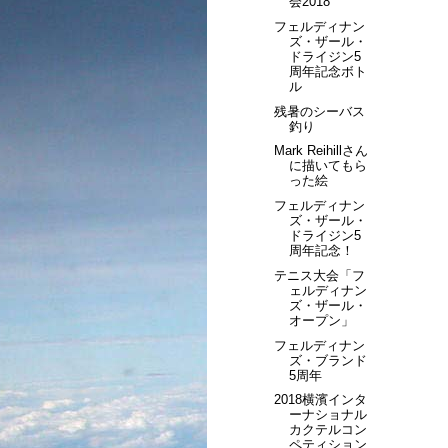
会2018
フェルディナン
ズ・ザール・
ドライジン5
周年記念ボト
ル
残暑のシーバス
釣り
Mark Reihillさん
に描いてもら
った絵
フェルディナン
ズ・ザール・
ドライジン5
周年記念！
テニス大会「フ
ェルディナン
ズ・ザール・
オープン」
フェルディナン
ズ・ブランド
5周年
2018横濱インタ
ーナショナル
カクテルコン
ペティション