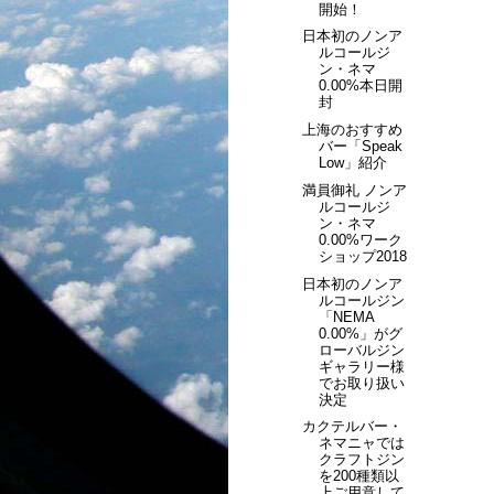
開始！
日本初のノンア
ルコールジ
ン・ネマ
0.00%本日開
封
上海のおすすめ
バー「Speak
Low」紹介
満員御礼 ノンア
ルコールジ
ン・ネマ
0.00%ワーク
ショップ2018
日本初のノンア
ルコールジン
「NEMA
0.00%」がグ
ローバルジン
ギャラリー様
でお取り扱い
決定
カクテルバー・
ネマニャでは
クラフトジン
を200種類以
上ご用意して