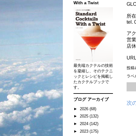
With a Twist
GL
所在
tel.
アク
営業
店休
U
最先端カクテルの技術
投稿
を凝縮し、そのテクニ
ラベ
ックとレシピを掲載し
たカクテルブックで
す。
ブログ アーカイブ
次
►
2026
(68)
►
2025
(132)
►
2024
(142)
►
2023
(175)