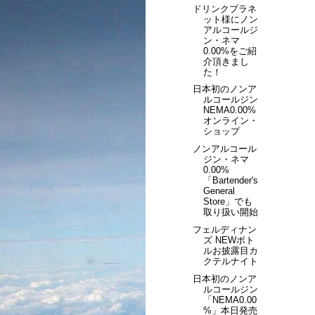
ドリンクプラネ
ット様にノン
アルコールジ
ン・ネマ
0.00%をご紹
介頂きまし
た！
日本初のノンア
ルコールジン
NEMA0.00%
オンライン・
ショップ
ノンアルコール
ジン・ネマ
0.00%
「Bartender's
General
Store」でも
取り扱い開始
フェルディナン
ズ NEWボト
ルお披露目カ
クテルナイト
日本初のノンア
ルコールジン
「NEMA0.00
%」本日発売