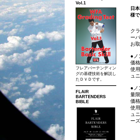
Vol.1
日本
様で
クラ
ーバ
お
●ノ
価格
フレアバーテンディン
使
グの基礎技術を解説し
ュ
たＤＶＤです。
●ノ
FLAIR
量
BARTENDERS
価格
BIBLE
使
ュ
ー