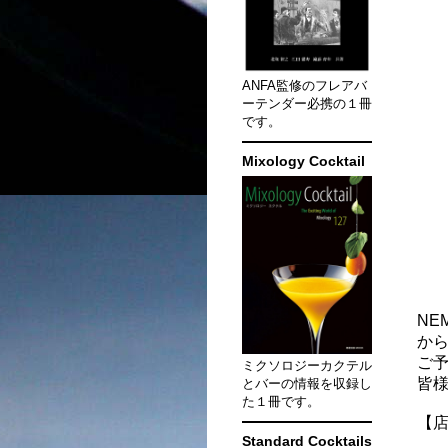
ANFA監修のフレアバ
ーテンダー必携の１冊
です。
Mixology Cocktail
NE
か
ご
ミクソロジーカクテル
皆
とバーの情報を収録し
た１冊です。
【
Standard Cocktails