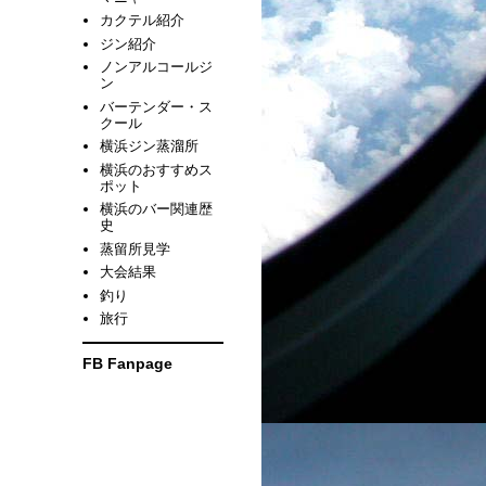
カクテル紹介
ジン紹介
ノンアルコールジ
ン
バーテンダー・ス
クール
横浜ジン蒸溜所
横浜のおすすめス
ポット
横浜のバー関連歴
史
蒸留所見学
大会結果
釣り
旅行
FB Fanpage