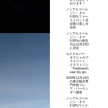
おります！
ノンアルコール
ジン・ネマ
0.00%ファー
ストロット店
頭受け渡し分
完売
ノンアルコール
ジン・ネマ
0.00%の発売
日は12月23日
に決定
カクテルバー・
ネマニャのプ
ライベート・
クラフトジン
「Ferdinand's
saar dry gin...
2018年12月14日
の東京観光専
門学校フレ
ア・バーテン
ダー講座
ノンアルコール
ジン・ネマ
0.00%ワーク