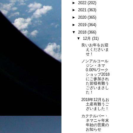
►
2022
(202)
►
2021
(363)
►
2020
(365)
►
2019
(364)
▼
2018
(366)
▼
12月
(31)
良いお年をお迎
えくださいま
せ！
ノンアルコール
ジン・ネマ
0.00%ワーク
ショップ2018
にご参加され
た皆様有難う
ございまさし
た！
2018年12月もお
土産有難うご
ざいました！
カクテルバー・
ネマニャ年末
年始の営業の
お知らせ