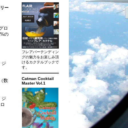
ラリー
グロ
0%の
フレアバーテンディン
グの魅力をお楽しみ頂
けるカクテルブックで
、ジ
す。
Catman Cocktail
（数
Master Vol.1
、ジ
、ロ