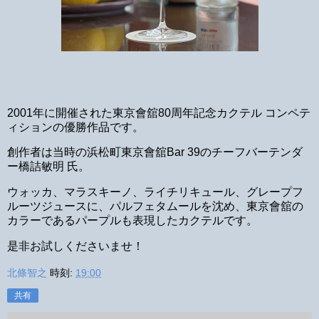
2001年に開催された東京會舘80周年記念カクテル コンペテ
ィションの優勝作品です。
創作者は当時の浜松町東京會舘Bar 39のチーフバーテンダ
ー橋詰敏明 氏。
ウォッカ、マラスキーノ、ライチリキュール、グレープフ
ルーツジュースに、パルフェタムールを沈め、東京會舘の
カラーであるパープルも表現したカクテルです。
是非お試しくださいませ！
北條智之
時刻:
19:00
共有