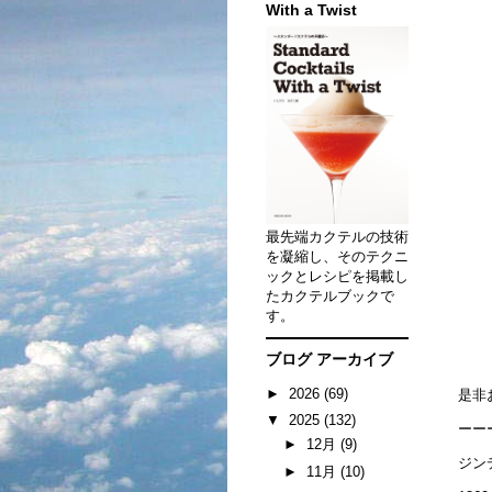
With a Twist
最先端カクテルの技術
を凝縮し、そのテクニ
ックとレシピを掲載し
たカクテルブックで
す。
ブログ アーカイブ
►
2026
(69)
是非
▼
2025
(132)
ーー
►
12月
(9)
ジン
►
11月
(10)