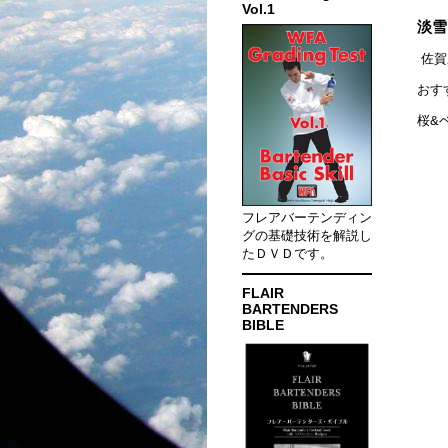
Vol.1
淡雪
佐賀
おす
桜&
フレアバーテンディン
グの基礎技術を解説し
たＤＶＤです。
FLAIR
BARTENDERS
BIBLE