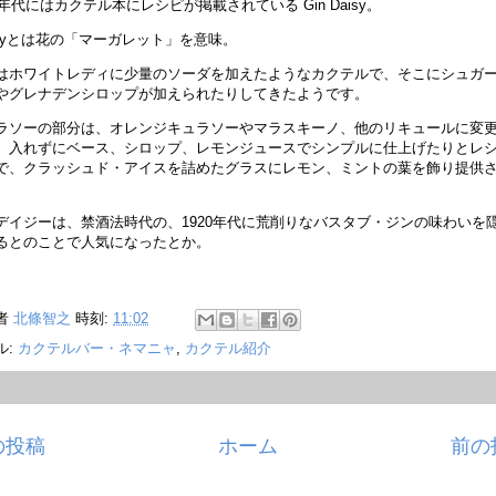
60年代にはカクテル本にレシピが掲載されている Gin Daisy。
isyとは花の「マーガレット」を意味。
はホワイトレディに少量のソーダを加えたようなカクテルで、そこにシュガ
やグレナデンシロップが加えられたりしてきたようです。
ラソーの部分は、オレンジキュラソーやマラスキーノ、他のリキュールに変
、入れずにベース、シロップ、レモンジュースでシンプルに仕上げたりとレ
で、クラッシュド・アイスを詰めたグラスにレモン、ミントの葉を飾り提供
デイジーは、禁酒法時代の、1920年代に荒削りなバスタブ・ジンの味わいを
るとのことで人気になったとか。
者
北條智之
時刻:
11:02
ル:
カクテルバー・ネマニャ
,
カクテル紹介
の投稿
ホーム
前の