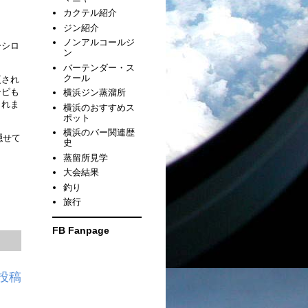
カクテル紹介
ジン紹介
ノンアルコールジ
ーシロ
ン
バーテンダー・ス
クール
更され
シピも
横浜ジン蒸溜所
されま
横浜のおすすめス
ポット
横浜のバー関連歴
隠せて
史
蒸留所見学
大会結果
釣り
旅行
FB Fanpage
投稿