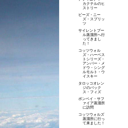
カクテルのヒ
ストリー
ビーズ・ニー
ズ・スプリッ
ツ
サイレントプー
ル蒸溜所へ行
ってきまし
た！
コッツウォル
ズ・ハーベス
トシリーズ・
アンバー・メ
ドウ・シング
ルモルト・ウ
イスキー
タロッコオレン
ジのバック
ス・フィズ
ボンベイ・サフ
ァイア蒸溜所
に訪問
コッツウォルズ
蒸溜所に行っ
て来ました！