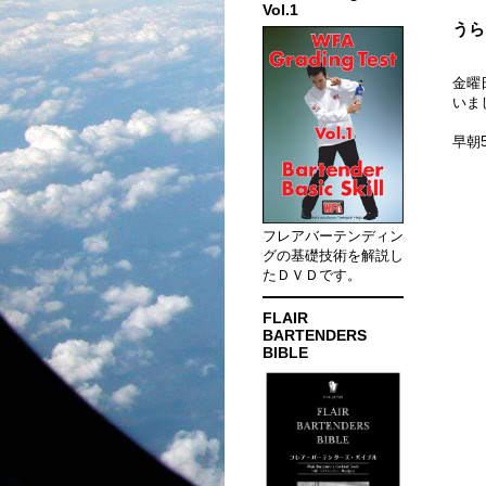
Vol.1
うら
金曜
いま
早朝
フレアバーテンディン
グの基礎技術を解説し
たＤＶＤです。
FLAIR
BARTENDERS
BIBLE