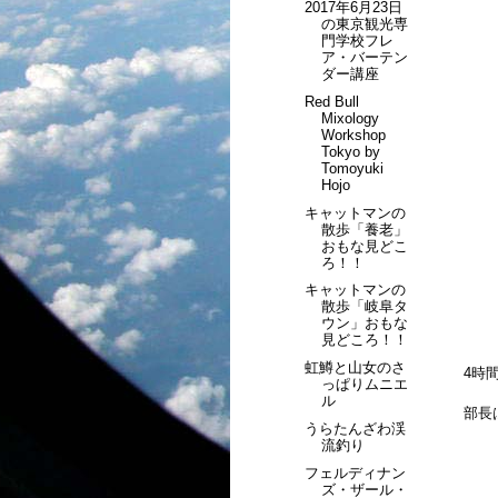
2017年6月23日
の東京観光専
門学校フレ
ア・バーテン
ダー講座
Red Bull
Mixology
Workshop
Tokyo by
Tomoyuki
Hojo
キャットマンの
散歩「養老」
おもな見どこ
ろ！！
キャットマンの
散歩「岐阜タ
ウン」おもな
見どころ！！
虹鱒と山女のさ
4時
っぱりムニエ
ル
部長
うらたんざわ渓
流釣り
フェルディナン
ズ・ザール・