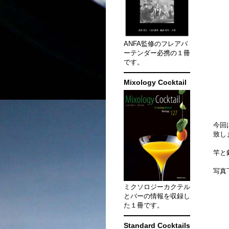
ANFA監修のフレアバ
ーテンダー必携の１冊
です。
Mixology Cocktail
今回
致し
竿と
写真
ミクソロジーカクテル
とバーの情報を収録し
た１冊です。
Standard Cocktails