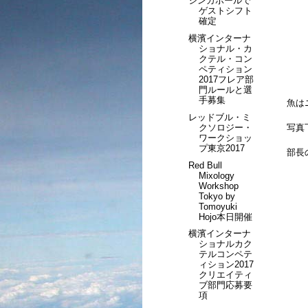
シンガポールで
ゲストシフト
確定
横濱インターナ
ショナル・カ
クテル・コン
ペティション
2017フレア部
門ルールと選
手募集
魚は
レッドブル・ミ
クソロジー・
写真
ワークショッ
プ東京2017
部長
Red Bull
Mixology
Workshop
Tokyo by
Tomoyuki
Hojo本日開催
横濱インターナ
ショナルカク
テルコンペテ
ィション2017
クリエイティ
ブ部門応募要
項