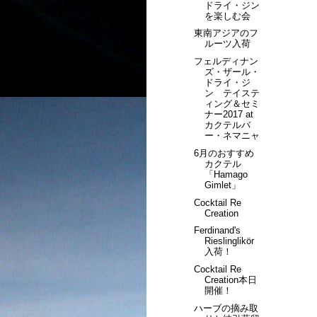
ドライ・ジン
を楽しむ会
東南アジアのフ
ルーツ入荷
フェルディナン
ズ・ザール・
ドライ・ジ
ン テイステ
ィング＆セミ
ナー2017 at
カクテルバ
ー・ネマニャ
6月のおすすめ
カクテル
「Hamago
Gimlet」
Cocktail Re
Creation
Ferdinand's
Rieslinglikör
入荷！
Cocktail Re
Creation本日
開催！
ハーブの摘み取