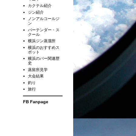
カクテル紹介
ジン紹介
ノンアルコールジ
ン
バーテンダー・ス
クール
横浜ジン蒸溜所
横浜のおすすめス
ポット
横浜のバー関連歴
史
蒸留所見学
大会結果
釣り
旅行
FB Fanpage