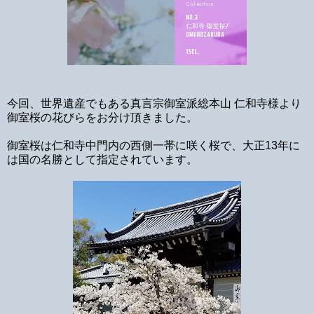
今回、世界遺産でもある真言宗御室派総本山 仁和寺様より
御室桜の花びらをお分け頂きました。
御室桜は仁和寺中門内の西側一帯に咲く桜で、大正13年に
は国の名勝として指定されています。