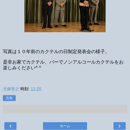
写真は１０年前のカクテルの日制定発表会の様子。
是非お家でカクテル、バーでノンアルコールカクテルをお
楽しみください^ ^
北條智之
時刻:
12:20
共有
‹
›
ホーム