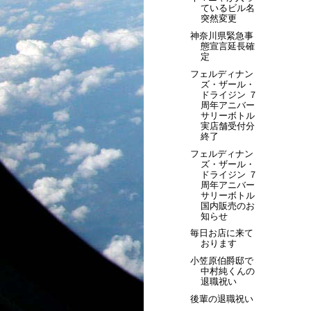
ているビル名
突然変更
神奈川県緊急事
態宣言延長確
定
フェルディナン
ズ・ザール・
ドライジン ７
周年アニバー
サリーボトル
実店舗受付分
終了
フェルディナン
ズ・ザール・
ドライジン ７
周年アニバー
サリーボトル
国内販売のお
知らせ
毎日お店に来て
おります
小笠原伯爵邸で
中村純くんの
退職祝い
後輩の退職祝い