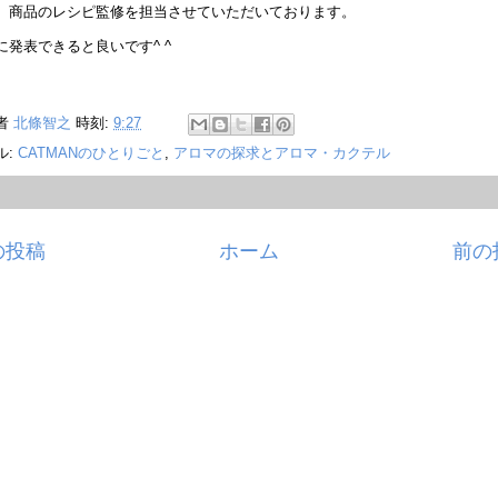
、商品のレシピ監修を担当させていただいております。
に発表できると良いです^ ^
者
北條智之
時刻:
9:27
ル:
CATMANのひとりごと
,
アロマの探求とアロマ・カクテル
の投稿
ホーム
前の