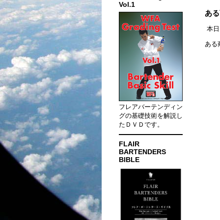
Vol.1
ある
本日
ある
フレアバーテンディン
グの基礎技術を解説し
たＤＶＤです。
FLAIR
BARTENDERS
BIBLE