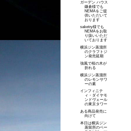
ガーデン ハウス
鎌倉様でも
NEMAをご提
供いただいて
おります
saketry様でも
NEMAをお取
り扱いいただ
いております
横浜ジン蒸溜所
のクラフトジ
ン発売延期
強風で桜の木が
折れる
横浜ジン蒸溜所
のレモンサワ
ーの素
インフィニテ
ィ・ダイヤモ
ンドヴェール
の東京タワー
ある商品発売に
向けて
本日は横浜ジン
蒸留所のベー