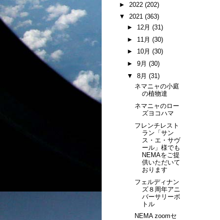
►
2022
(202)
▼
2021
(363)
►
12月
(31)
►
11月
(30)
►
10月
(30)
►
9月
(30)
▼
8月
(31)
ネマニャの小庭
の植物達
ネマニャのロー
ズヨコハマ
フレンチレスト
ラン「サン
ス・エ・サヴ
ール」様でも
NEMAをご提
供いただいて
おります
フェルディナン
ズ８周年アニ
バーサリーボ
トル
NEMA zoomセ