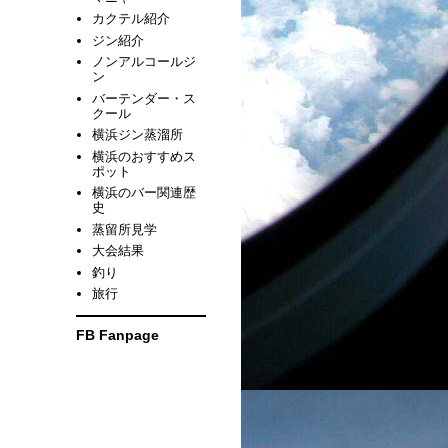
カクテル紹介
ジン紹介
ノンアルコールジ
ン
バーテンダー・ス
クール
横浜ジン蒸溜所
横浜のおすすめス
ポット
横浜のバー関連歴
史
蒸留所見学
大会結果
釣り
旅行
FB Fanpage