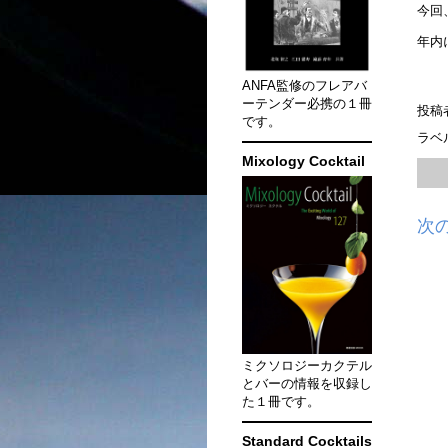
今回
年内
ANFA監修のフレアバ
ーテンダー必携の１冊
投稿
です。
ラベ
Mixology Cocktail
次
ミクソロジーカクテル
とバーの情報を収録し
た１冊です。
Standard Cocktails