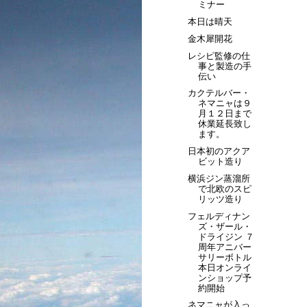
ミナー
本日は晴天
金木犀開花
レシピ監修の仕
事と製造の手
伝い
カクテルバー・
ネマニャは９
月１２日まで
休業延長致し
ます。
日本初のアクア
ビット造り
横浜ジン蒸溜所
で北欧のスピ
リッツ造り
フェルディナン
ズ・ザール・
ドライジン ７
周年アニバー
サリーボトル
本日オンライ
ンショップ予
約開始
ネマニャが入っ