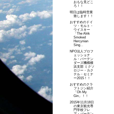
おもな見どこ
ろ！！
明日は臨時営業
致します！！
おすすめのドイ
ツ・モルト・
ウイスキー
「The Alrik
Smoked
Hercynian
Sing...
NPO法人プロフ
ェッショナ
ル・バーテン
ダーズ機構横
浜支部 ミクソ
ロジー・カク
テル・セミナ
ー2015！！
おすすめのクラ
フトジン紹介
「Oh My
Gin」！！
2015年11月18日
の東京観光専
門学校フレ
ア・バーテン