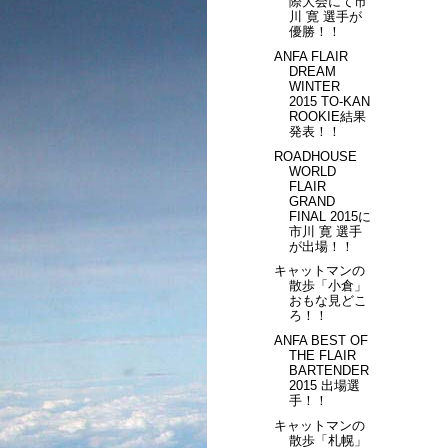
際大会にて市
川 寛 選手が
優勝！！
ANFA FLAIR
DREAM
WINTER
2015 TO-KAN
ROOKIE結果
発表！！
ROADHOUSE
WORLD
FLAIR
GRAND
FINAL 2015に
市川 寛 選手
が出場！！
キャットマンの
散歩「小倉」
おもな見どこ
ろ！！
ANFA BEST OF
THE FLAIR
BARTENDER
2015 出場選
手！！
キャットマンの
散歩「札幌」