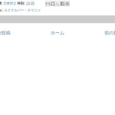
者
北條智之
時刻:
14:05
ル:
カクテルバー・ネマニャ
の投稿
ホーム
前の