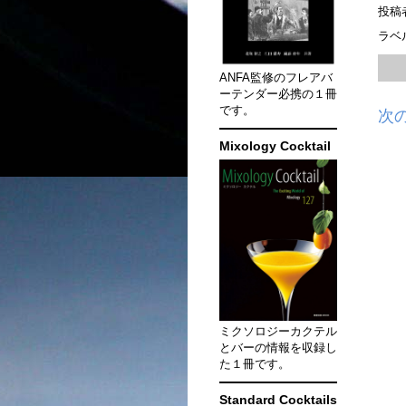
投稿
ラベ
ANFA監修のフレアバ
ーテンダー必携の１冊
です。
次
Mixology Cocktail
ミクソロジーカクテル
とバーの情報を収録し
た１冊です。
Standard Cocktails