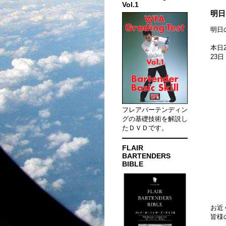
Vol.1
明日
明日の
本日
23
フレアバーテンディン
グの基礎技術を解説し
たＤＶＤです。
FLAIR
BARTENDERS
BIBLE
お近
皆様