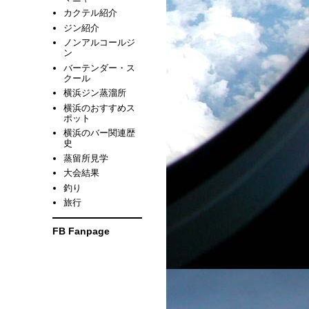
カクテル紹介
ジン紹介
ノンアルコールジ
ン
バーテンダー・ス
クール
横浜ジン蒸溜所
横浜のおすすめス
ポット
横浜のバー関連歴
史
蒸留所見学
大会結果
釣り
旅行
FB Fanpage