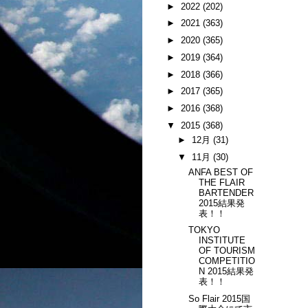
►
2022
(202)
►
2021
(363)
►
2020
(365)
►
2019
(364)
►
2018
(366)
►
2017
(365)
►
2016
(368)
▼
2015
(368)
►
12月
(31)
▼
11月
(30)
ANFA BEST OF
THE FLAIR
BARTENDER
2015結果発
表！！
TOKYO
INSTITUTE
OF TOURISM
COMPETITIO
N 2015結果発
表！！
So Flair 2015国