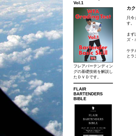
Vol.1
カク
只今
す。
まず
ズ・
ケテ
とラ
フレアバーテンディン
グの基礎技術を解説し
たＤＶＤです。
FLAIR
BARTENDERS
BIBLE