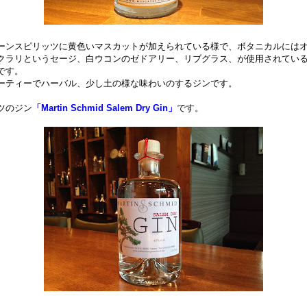
ーンスピリッツに黄色いマスカットが加えられている様で、ボタニカルには
クラリというセージ、白ウコンのゼドアリー、リブグラス、が使用されてい
です。
ーティーでハーバル、少し土の様な味わいのするジンです。
ツのジン
「Martin Schmid Salem Dry Gin」
です。