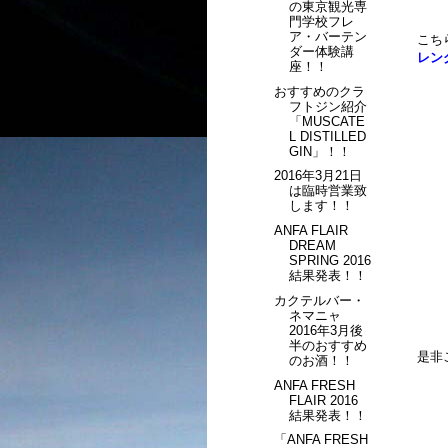
の東京観光専
門学校フレ
ア・バーテン
こち
ダー体験講
レン
座！！
おすすめのクラ
フトジン紹介
「MUSCATE
L DISTILLED
GIN」！！
2016年3月21日
は臨時営業致
します！！
ANFA FLAIR
DREAM
SPRING 2016
結果発表！！
カクテルバー・
ネマニャ
2016年3月後
半のおすすめ
是非
のお酒！！
ANFA FRESH
FLAIR 2016
結果発表！！
「ANFA FRESH