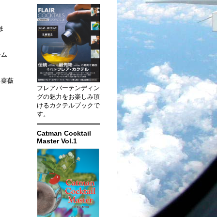
ま
ーム
る薔薇
フレアバーテンディン
グの魅力をお楽しみ頂
けるカクテルブックで
す。
Catman Cocktail
Master Vol.1