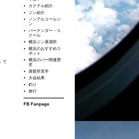
カクテル紹介
ジン紹介
ノンアルコールジ
ン
バーテンダー・ス
クール
横浜ジン蒸溜所
横浜のおすすめス
ポット
横浜のバー関連歴
」
で
史
蒸留所見学
大会結果
釣り
旅行
FB Fanpage