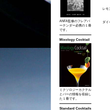
レモ
ANFA監修のフレアバ
ダイ
ーテンダー必携の１冊
です。
Mixology Cocktail
ミクソロジーカクテル
とバーの情報を収録し
た１冊です。
Standard Cocktails