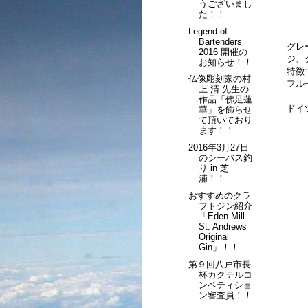
うございまし
た！！
Legend of
Bartenders
グレ
2016 開催の
ジ、
お知らせ！！
特徴
仏像彫刻家の村
フル
上 清 先生の
作品「佛足蓮
ドイ
華」を飾らせ
て頂いており
ます！！
2016年3月27日
のシーバス釣
り in 芝
浦！！
おすすめのクラ
フトジン紹介
「Eden Mill
St. Andrews
Original
Gin」！！
第９回八戸市長
杯カクテルコ
ンペティショ
ン審査員！！