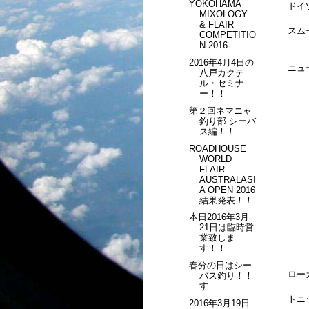
YOKOHAMA
ドイ
MIXOLOGY
& FLAIR
スム
COMPETITIO
N 2016
2016年4月4日の
ニュ
八戸カクテ
ル・セミナ
ー！！
第２回ネマニャ
釣り部 シーバ
ス編！！
ROADHOUSE
WORLD
FLAIR
AUSTRALASI
A OPEN 2016
結果発表！！
本日2016年3月
21日は臨時営
業致しま
す！！
春分の日はシー
ロー
バス釣り！！
す
トニ
2016年3月19日