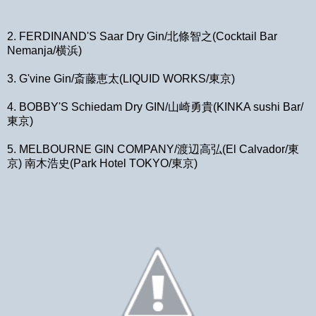
2. FERDINAND'S Saar Dry Gin/北條智之(Cocktail Bar
Nemanja/横浜)
3. G'vine Gin/斎藤恵太(LIQUID WORKS/東京)
4. BOBBY'S Schiedam Dry GIN/山崎勇貴(KINKA sushi Bar/
東京)
5. MELBOURNE GIN COMPANY/渡辺高弘(El Calvador/東
京) 南木浩史(Park Hotel TOKYO/東京)