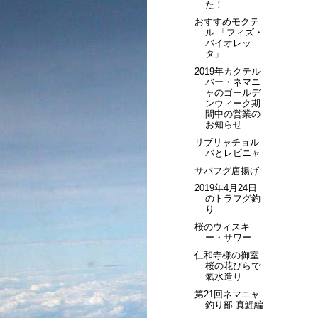
た！
おすすめモクテ
ル 「フィズ・
バイオレッ
タ」
2019年カクテル
バー・ネマニ
ャのゴールデ
ンウィーク期
間中の営業の
お知らせ
リブリャチョル
バとレピニャ
サバフグ唐揚げ
2019年4月24日
のトラフグ釣
り
桜のウィスキ
ー・サワー
仁和寺様の御室
桜の花びらで
氣水造り
第21回ネマニャ
釣り部 真鯉編