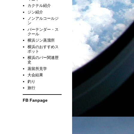
カクテル紹介
ジン紹介
ノンアルコールジ
ン
バーテンダー・ス
クール
横浜ジン蒸溜所
横浜のおすすめス
ポット
横浜のバー関連歴
史
蒸留所見学
大会結果
釣り
旅行
FB Fanpage