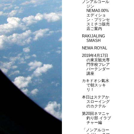
ノンアルコール
ジン
NEMA0.00%
エディショ
ン・プリンセ
スミチコ販売
店ご案内
RAKIJALING
SMASH
NEMA ROYAL
2019年4月17日
の東京観光専
門学校フレア
バーテンダー
講座
カキドオシ氣水
で朝スッキ
リ！
本日はステアか
スローイング
のカクテル
第20回ネマニャ
釣り部 イラブ
チャー編
「ノンアルコー