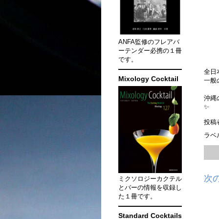
ANFA監修のフレアバ
ーテンダー必携の１冊
です。
全日
Mixology Cocktail
一般
沖縄
✨
投稿
ラベ
次
ミクソロジーカクテル
とバーの情報を収録し
た１冊です。
Standard Cocktails