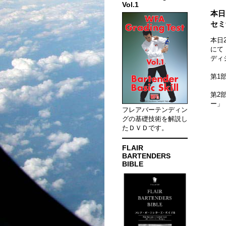
Vol.1
本日
セミ
本日
にて
ディ
第1
第2
ー」
フレアバーテンディン
グの基礎技術を解説し
たＤＶＤです。
FLAIR
BARTENDERS
BIBLE