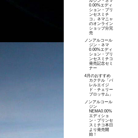
ルジン・ネマ
0.00%エディ
ション・プリ
ンセスミチ
コ」ネマニャ
のオンライン
ショップ分完
売
ノンアルコール
ジン・ネマ
0.00%エディ
ション・プリ
ンセスミチコ
発売記念セミ
ナー
4月のおすすめ
カクテル「バ
レルエイジ
ド・チェリー
ブロッサム」
ノンアルコール
ジン
NEMA0.00%
エディショ
ン・プリンセ
スミチコ本日
より発売開
始！