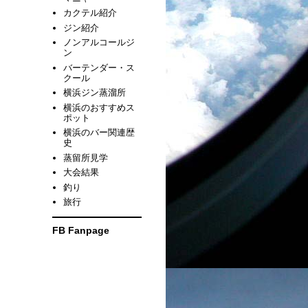
カクテル紹介
ジン紹介
ノンアルコールジ
ン
バーテンダー・ス
クール
横浜ジン蒸溜所
横浜のおすすめス
ポット
横浜のバー関連歴
史
蒸留所見学
大会結果
釣り
旅行
FB Fanpage