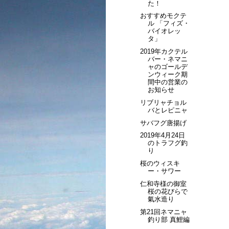
た！
おすすめモクテ
ル 「フィズ・
バイオレッ
タ」
2019年カクテル
バー・ネマニ
ャのゴールデ
ンウィーク期
間中の営業の
お知らせ
リブリャチョル
バとレピニャ
サバフグ唐揚げ
2019年4月24日
のトラフグ釣
り
桜のウィスキ
ー・サワー
仁和寺様の御室
桜の花びらで
氣水造り
第21回ネマニャ
釣り部 真鯉編