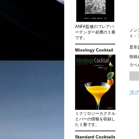
ANFA監修のフレアバ
ノン
ーテンダー必携の１冊
ト・
です。
是非
Mixology Cocktail
投稿
ラベ
次
ミクソロジーカクテル
とバーの情報を収録し
た１冊です。
Standard Cocktails