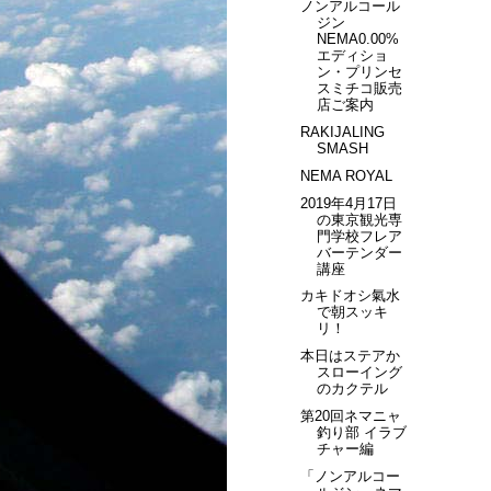
ノンアルコール
ジン
NEMA0.00%
エディショ
ン・プリンセ
スミチコ販売
店ご案内
RAKIJALING
SMASH
NEMA ROYAL
2019年4月17日
の東京観光専
門学校フレア
バーテンダー
講座
カキドオシ氣水
で朝スッキ
リ！
本日はステアか
スローイング
のカクテル
第20回ネマニャ
釣り部 イラブ
チャー編
「ノンアルコー