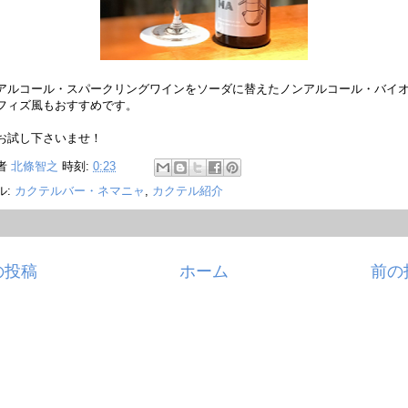
アルコール・スパークリングワインをソーダに替えたノンアルコール・バイ
フィズ風もおすすめです。
お試し下さいませ！
者
北條智之
時刻:
0:23
ル:
カクテルバー・ネマニャ
,
カクテル紹介
の投稿
ホーム
前の