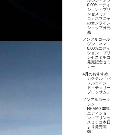
ルジン・ネマ
0.00%エディ
ション・プリ
ンセスミチ
コ」ネマニャ
のオンライン
ショップ分完
売
ノンアルコール
ジン・ネマ
0.00%エディ
ション・プリ
ンセスミチコ
発売記念セミ
ナー
4月のおすすめ
カクテル「バ
レルエイジ
ド・チェリー
ブロッサム」
ノンアルコール
ジン
NEMA0.00%
エディショ
ン・プリンセ
スミチコ本日
より発売開
始！