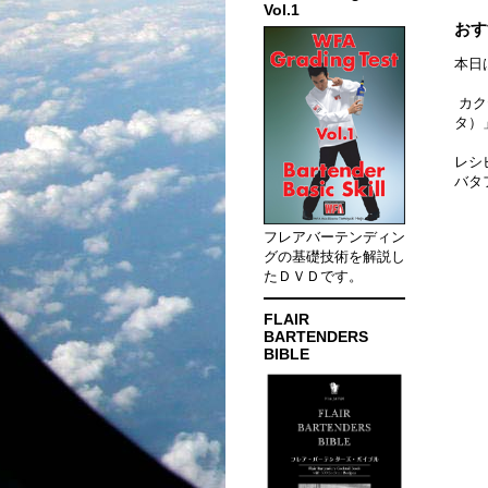
Vol.1
おす
本日
カク
タ）
レシ
バタ
フレアバーテンディン
グの基礎技術を解説し
たＤＶＤです。
FLAIR
BARTENDERS
BIBLE