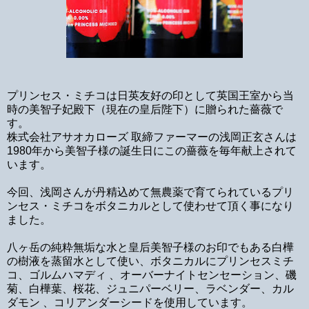
プリンセス・ミチコは日英友好の印として英国王室から当
時の美智子妃殿下（現在の皇后陛下）に贈られた薔薇で
す。
株式会社アサオカローズ 取締ファーマーの浅岡正玄さんは
1980年から美智子様の誕生日にこの薔薇を毎年献上されて
います。
今回、浅岡さんが丹精込めて無農薬で育てられているプリ
ンセス・ミチコをボタニカルとして使わせて頂く事になり
ました。
八ヶ岳の純粋無垢な水と皇后美智子様のお印でもある白樺
の樹液を蒸留水として使い、ボタニカルにプリンセスミチ
コ、ゴルムハマディ 、オーバーナイトセンセーション、磯
菊、白樺葉、桜花、ジュニパーベリー、ラベンダー、カル
ダモン 、コリアンダーシードを使用しています。