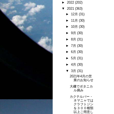
►
2022
(202)
▼
2021
(363)
►
12月
(31)
►
11月
(30)
►
10月
(30)
►
9月
(30)
►
8月
(31)
►
7月
(30)
►
6月
(30)
►
5月
(31)
►
4月
(30)
▼
3月
(31)
2021年4月の営
業のお知らせ
大磯でボタニカ
ル摘み
カクテルバー・
ネマニャでは
クラフトジン
を３００種類
以上ご用意し