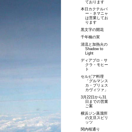
ております
本日カクテルバ
ー・ネマニャ
は営業してお
ります
黒文字の開花
千年楠の実
清流と加熱火の
Shadow to
Light
ディアブロ・サ
クラ・モヒー
ト
セルビア料理
「グルマンス
カ・プリェス
カヴィツァ」
3月22日から31
日までの営業
ご案
横浜ジン蒸溜所
の文旦スピリ
ッツ
関内桜通り