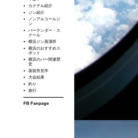
カクテル紹介
ジン紹介
ノンアルコールジ
ン
バーテンダー・ス
クール
横浜ジン蒸溜所
横浜のおすすめス
ポット
横浜のバー関連歴
史
蒸留所見学
大会結果
釣り
旅行
FB Fanpage