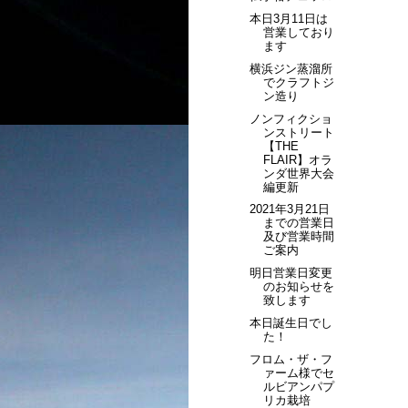
本日3月11日は
営業しており
ます
横浜ジン蒸溜所
でクラフトジ
ン造り
ノンフィクショ
ンストリート
【THE
FLAIR】オラ
ンダ世界大会
編更新
2021年3月21日
までの営業日
及び営業時間
ご案内
明日営業日変更
のお知らせを
致します
本日誕生日でし
た！
フロム・ザ・フ
ァーム様でセ
ルビアンパプ
リカ栽培