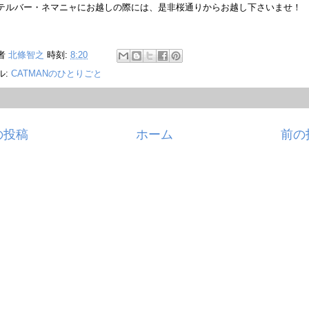
テルバー・ネマニャにお越しの際には、是非桜通りからお越し下さいませ！
者
北條智之
時刻:
8:20
ル:
CATMANのひとりごと
の投稿
ホーム
前の