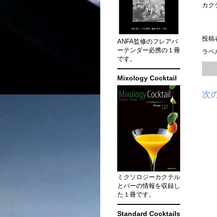
カク
投稿
ANFA監修のフレアバ
ーテンダー必携の１冊
ラベ
です。
Mixology Cocktail
次
ミクソロジーカクテル
とバーの情報を収録し
た１冊です。
Standard Cocktails