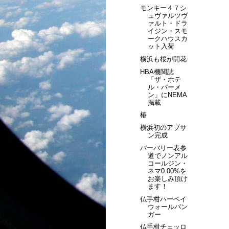
モンキー４７シ
ュヴァルツヴ
ァルト・ドラ
イジン・スモ
ークハウスカ
ット入荷
横浜も桜が開花
HBA機関誌
「ザ・ホテ
ル・バーメ
ン」にNEMA
掲載
椿
横浜初のアブサ
ン完成
バーバリー表参
道でノンアル
コールジン・
ネマ0.00%を
お楽しみ頂け
ます！
仏手柑ハーベイ
ウォールバン
ガー
仏手柑チェッロ