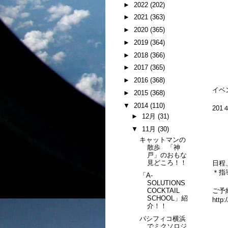
►
2022
(202)
►
2021
(363)
►
2020
(365)
►
2019
(364)
►
2018
(366)
►
2017
(365)
►
2016
(368)
イベ
►
2015
(368)
▼
2014
(110)
201
►
12月
(31)
デ
▼
11月
(30)
● M
キャットマンの
散歩 「神
戸」のおもな
見どころ！！
日程
＊指
「A-
SOLUTIONS
COCKTAIL
ご予
SCHOOL」紹
http:
介！！
パシフィコ横浜
でミクソロジ