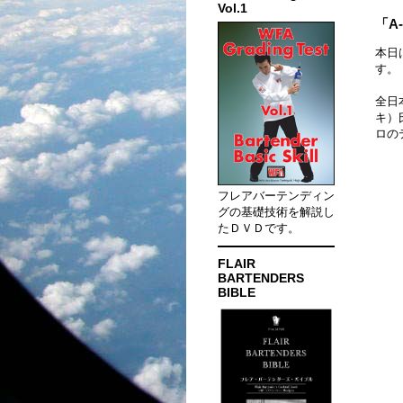
Vol.1
「A
本日
す。
全日
キ）
ロの
フレアバーテンディン
グの基礎技術を解説し
たＤＶＤです。
FLAIR
BARTENDERS
BIBLE