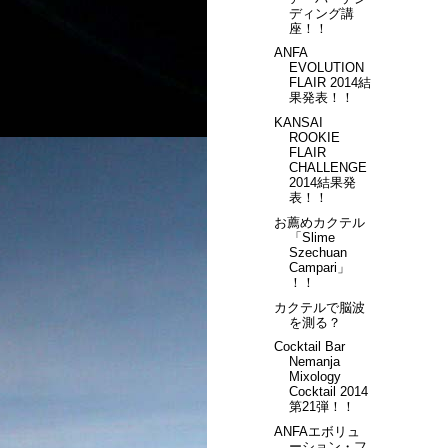
ディング講
座！！
ANFA
EVOLUTION
FLAIR 2014結
果発表！！
KANSAI
ROOKIE
FLAIR
CHALLENGE
2014結果発
表！！
お薦めカクテル
「Slime
Szechuan
Campari」
！！
カクテルで脳波
を測る？
Cocktail Bar
Nemanja
Mixology
Cocktail 2014
第21弾！！
ANFAエボリュ
ーション・フ