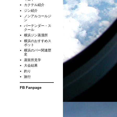
カクテル紹介
ジン紹介
ノンアルコールジ
ン
バーテンダー・ス
クール
横浜ジン蒸溜所
横浜のおすすめス
ポット
横浜のバー関連歴
史
蒸留所見学
大会結果
釣り
旅行
FB Fanpage