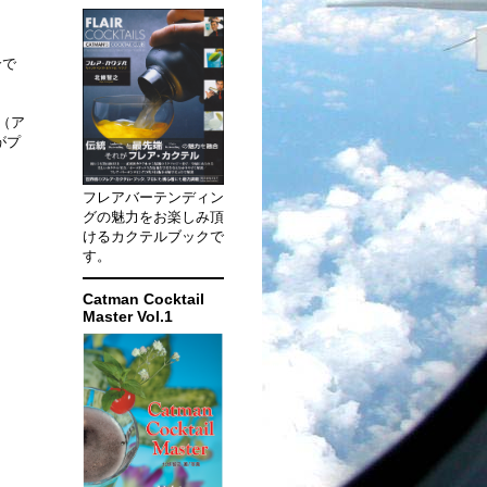
介で
（ア
がプ
フレアバーテンディン
グの魅力をお楽しみ頂
けるカクテルブックで
す。
Catman Cocktail
Master Vol.1