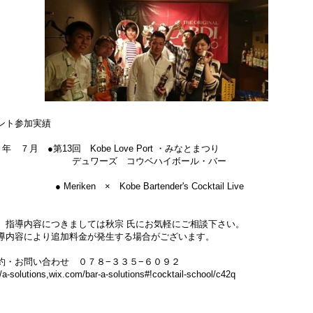
ント参加実績
４年 ７月 ●第13回 Kobe Love Port ・みなとまつり
ュワーズ コウベハイボール・バー
eriken × Kobe Bartender's Cocktail Live
、指導内容につきましては秋宗 氏にお気軽にご相談下さい。
導内容により追加料金が発生する場合がございます。
約・お問い合わせ ０７８−３３５−６０９２
//a-solutions,wix.com/bar-a-solutions#!cocktail-school/c42q