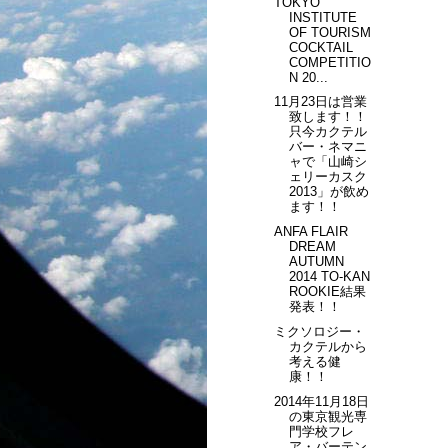
TOKYO
INSTITUTE
OF TOURISM
COCKTAIL
COMPETITIO
N 20...
11月23日は営業
致します！！
只今カクテル
バー・ネマニ
ャで「山崎シ
ェリーカスク
2013」が飲め
ます！！
ANFA FLAIR
DREAM
AUTUMN
2014 TO-KAN
ROOKIE結果
発表！！
ミクソロジー・
カクテルから
考える健
康！！
2014年11月18日
の東京観光専
門学校フレ
ア・バーテン