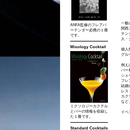
一般
ANFA監修のフレアバ
関西
ーテンダー必携の１冊
テン
です。
人・
Mixology Cocktail
個人
グル
例え
バー
シェ
フレ
結婚
レス
カク
など
ミクソロジーカクテル
とバーの情報を収録し
イベ
た１冊です。
Standard Cocktails