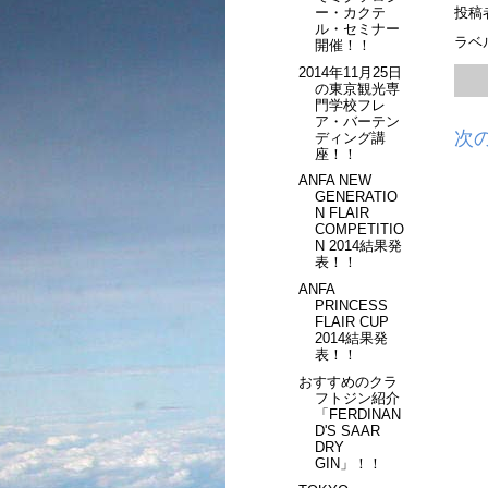
ー・カクテ
投稿
ル・セミナー
ラベ
開催！！
2014年11月25日
の東京観光専
門学校フレ
ア・バーテン
次
ディング講
座！！
ANFA NEW
GENERATIO
N FLAIR
COMPETITIO
N 2014結果発
表！！
ANFA
PRINCESS
FLAIR CUP
2014結果発
表！！
おすすめのクラ
フトジン紹介
「FERDINAN
D'S SAAR
DRY
GIN」！！