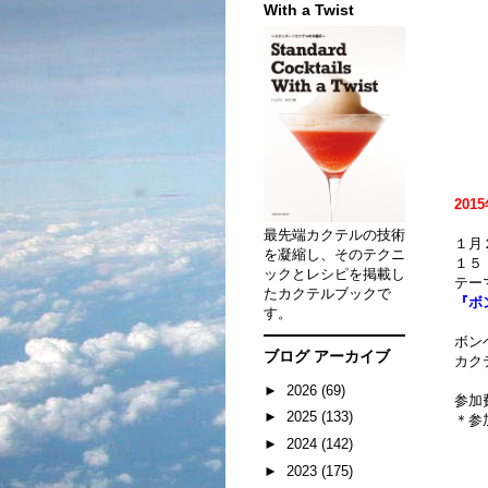
With a Twist
20
最先端カクテルの技術
１月
を凝縮し、そのテクニ
１５
ックとレシピを掲載し
テー
たカクテルブックで
『ボ
す。
ボン
ブログ アーカイブ
カク
►
2026
(69)
参加
►
2025
(133)
＊参
►
2024
(142)
►
2023
(175)