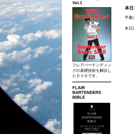
Vol.1
本日
平素
本日
フレアバーテンディン
グの基礎技術を解説し
たＤＶＤです。
FLAIR
BARTENDERS
BIBLE