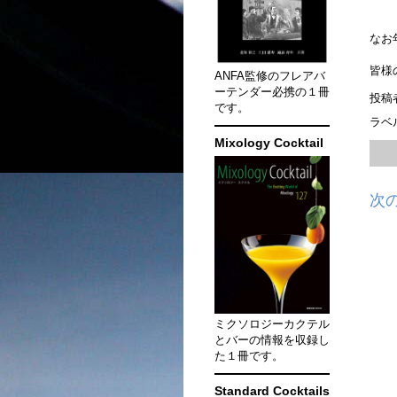
なお
皆様
ANFA監修のフレアバ
ーテンダー必携の１冊
投稿
です。
ラベ
Mixology Cocktail
次
ミクソロジーカクテル
とバーの情報を収録し
た１冊です。
Standard Cocktails