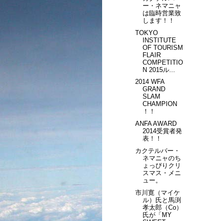
ー・ネマニャ
は臨時営業致
します！！
TOKYO
INSTITUTE
OF TOURISM
FLAIR
COMPETITIO
N 2015ル...
2014 WFA
GRAND
SLAM
CHAMPION
！！
ANFA AWARD
2014受賞者発
表！！
カクテルバー・
ネマニャのち
ょっぴりクリ
スマス・メニ
ュー。
市川寛（マイケ
ル）氏と馬渕
孝太郎（Co）
氏が「MY