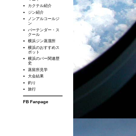
カクテル紹介
ジン紹介
ノンアルコールジ
ン
バーテンダー・ス
クール
横浜ジン蒸溜所
横浜のおすすめス
ポット
横浜のバー関連歴
史
蒸留所見学
大会結果
釣り
旅行
FB Fanpage