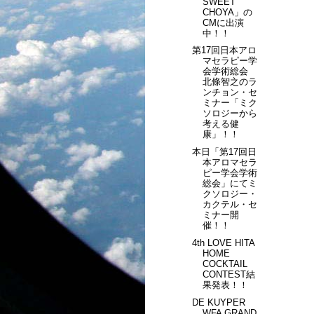
SWEET
CHOYA」の
CMに出演
中！！
第17回日本アロ
マセラピー学
会学術総会
北條智之のラ
ンチョン・セ
ミナー「ミク
ソロジーから
考える健
康」！！
本日「第17回日
本アロマセラ
ピー学会学術
総会」にてミ
クソロジー・
カクテル・セ
ミナー開
催！！
4th LOVE HITA
HOME
COCKTAIL
CONTEST結
果発表！！
DE KUYPER
WFA GRAND