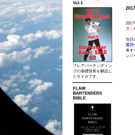
Vol.1
20
20
タ」
当日
谷川
表す
ンバ
フレアバーテンディン
グの基礎技術を解説し
たＤＶＤです。
FLAIR
BARTENDERS
BIBLE