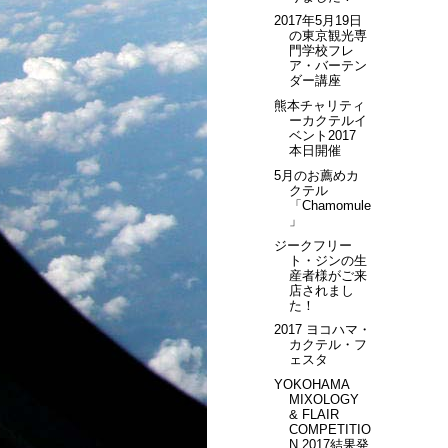
2017年5月19日
の東京観光専
門学校フレ
ア・バーテン
ダー講座
熊本チャリティ
ーカクテルイ
ベント2017
本日開催
5月のお薦めカ
クテル
「Chamomule
」
ジークフリー
ト・ジンの生
産者様がご来
店されまし
た！
2017 ヨコハマ・
カクテル・フ
ェスタ
YOKOHAMA
MIXOLOGY
& FLAIR
COMPETITIO
N 2017結果発