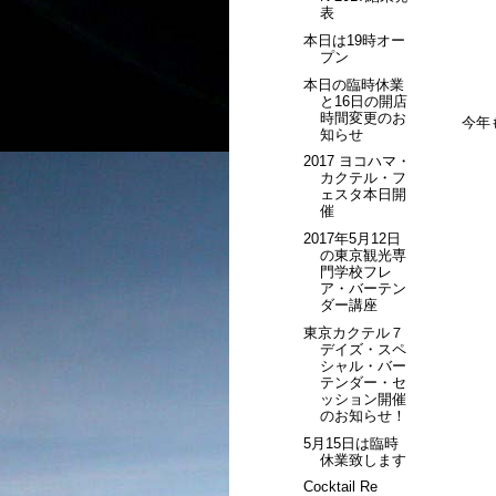
表
本日は19時オー
プン
本日の臨時休業
と16日の開店
時間変更のお
今年
知らせ
2017 ヨコハマ・
カクテル・フ
ェスタ本日開
催
2017年5月12日
の東京観光専
門学校フレ
ア・バーテン
ダー講座
東京カクテル７
デイズ・スペ
シャル・バー
テンダー・セ
ッション開催
のお知らせ！
5月15日は臨時
休業致します
Cocktail Re