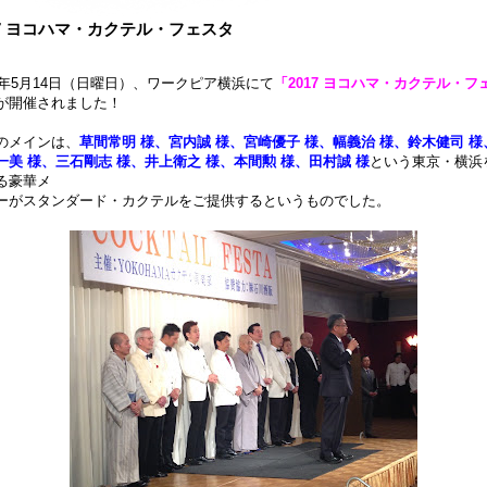
17 ヨコハマ・カクテル・フェスタ
17年5月14日（日曜日）、ワークピア横浜にて
「2017 ヨコハマ・カクテル・フ
が開催されました！
のメインは、
草間常明 様、宮内誠 様、宮崎優子 様、幅義治 様、鈴木健司 様
一美 様、三石剛志 様、井上衛之 様、本間勲 様、田村誠 様
という東京・横浜
る豪華メ
ーがスタンダード・カクテルをご提供するというものでした。