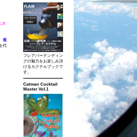
ェス
、長
を代
フレアバーテンディン
グの魅力をお楽しみ頂
けるカクテルブックで
す。
Catman Cocktail
Master Vol.1