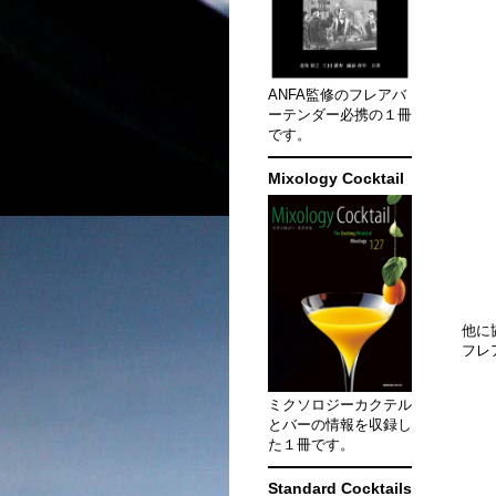
ANFA監修のフレアバ
ーテンダー必携の１冊
です。
Mixology Cocktail
他に
フレ
ミクソロジーカクテル
とバーの情報を収録し
た１冊です。
Standard Cocktails