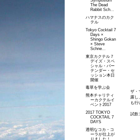
Symposium
The Dead
Rabbit Sch...
ハマナスのカク
テル
Tokyo Cocktail 7
Days ×
Shingo Gokan
× Steve
Schne...
東京カクテル７
デイズ・スペ
シャル・バー
テンダー・セ
ッション本日
開催
毒草を学ぶ会
ザ・
熊本チャリティ
露し
ーカクテルイ
も行
ベント2017
2017 TOKYO
試飲
COCKTAIL 7
DAYS
透明なコカ・コ
ーラが仕上が
りました！