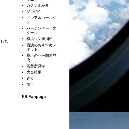
カクテル紹介
ジン紹介
ノンアルコールジ
ン
バーテンダー・ス
クール
横浜ジン蒸溜所
行われ
横浜のおすすめス
ポット
横浜のバー関連歴
史
蒸留所見学
大会結果
釣り
旅行
FB Fanpage