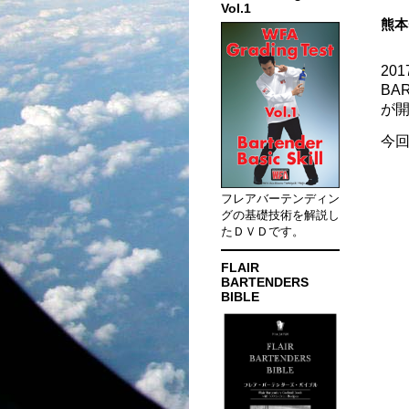
Vol.1
熊本
20
BA
が
今
フレアバーテンディン
グの基礎技術を解説し
たＤＶＤです。
FLAIR
BARTENDERS
BIBLE