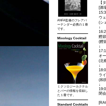
【
[酒
15:
ウ
ANFA監修のフレアバ
(シ
ーテンダー必携の１冊
↓
です。
16:
鰹
Mixology Cocktail
(鰹
↓
17:
オ
(北
↓
18:
ラ
(和
↓
ミクソロジーカクテル
19:
とバーの情報を収録し
閉
た１冊です。
[R
Standard Cocktails