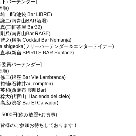
ストバーテンダー]
音順)
雄二郎(池袋 Bar LIBRE)
謙二(南青山BAR酒場)
真(三軒茶屋 Bar32)
剛兵(南青山Bar RAGE)
之(横浜 Cocktail Bar Nemanja)
sa shigeoka(フリーバーテンダー＆エンターテイナー)
孝(新宿 SPIRITS BAR Sunface)
行委員バーテンダー]
音順)
二(銀座 Bar Vie Lembranca)
輔(石神井au comptoir)
英和(西麻布 霞町Bar)
大(代官山 Hacienda del cielo)
広(渋谷 Bar El Calvador)
 5000円(飲み放題+お食事)
非皆様のご参加お待ちしております！