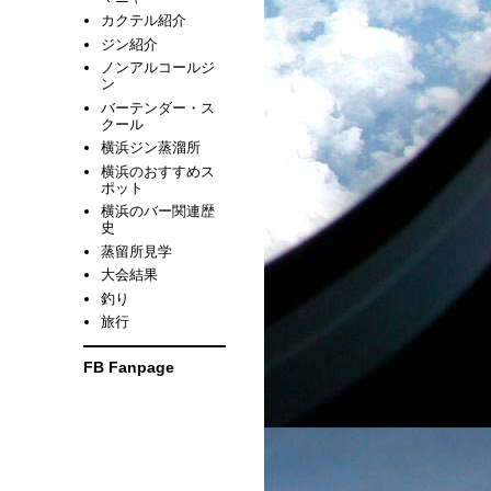
カクテル紹介
ジン紹介
ノンアルコールジ
ン
バーテンダー・ス
クール
横浜ジン蒸溜所
横浜のおすすめス
ポット
横浜のバー関連歴
史
蒸留所見学
大会結果
釣り
旅行
FB Fanpage