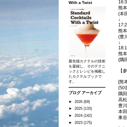
16:
With a Twist
熊
(本
↓
17:
熊
(豊
↓
18:
熊
(隅
最先端カクテルの技術
を凝縮し、そのテクニ
【
ックとレシピを掲載し
たカクテルブックで
す。
[熊
(50
ブログ アーカイブ
隅田耕
高松
►
2026
(69)
豊川
►
2025
(133)
本田
►
2024
(142)
東谷
►
2023
(175)