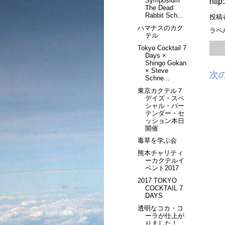
Symposium
http
The Dead
Rabbit Sch...
投稿
ハマナスのカク
ラベ
テル
Tokyo Cocktail 7
Days ×
Shingo Gokan
× Steve
次
Schne...
東京カクテル７
デイズ・スペ
シャル・バー
テンダー・セ
ッション本日
開催
毒草を学ぶ会
熊本チャリティ
ーカクテルイ
ベント2017
2017 TOKYO
COCKTAIL 7
DAYS
透明なコカ・コ
ーラが仕上が
りました！