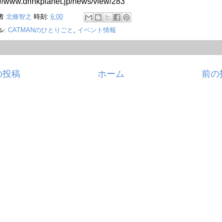
://www.drinkplanet.jp/news/view/283
者
北條智之
時刻:
6:00
ル:
CATMANのひとりごと
,
イベント情報
の投稿
ホーム
前の