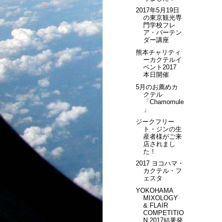
2017年5月19日
の東京観光専
門学校フレ
ア・バーテン
ダー講座
熊本チャリティ
ーカクテルイ
ベント2017
本日開催
5月のお薦めカ
クテル
「Chamomule
」
ジークフリー
ト・ジンの生
産者様がご来
店されまし
た！
2017 ヨコハマ・
カクテル・フ
ェスタ
YOKOHAMA
MIXOLOGY
& FLAIR
COMPETITIO
N 2017結果発