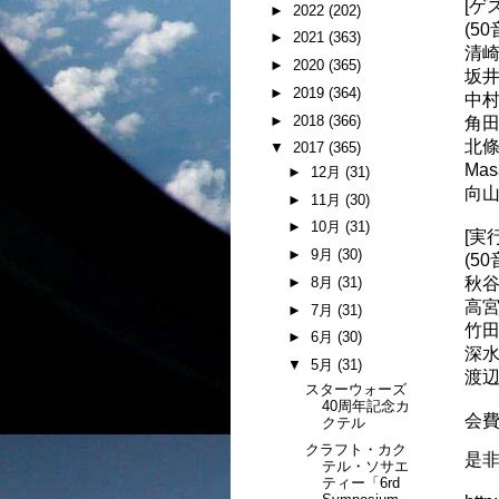
[ゲ
►
2022
(202)
(50
►
2021
(363)
清崎
►
2020
(365)
坂井
►
2019
(364)
中村
►
2018
(366)
角田
北條智
▼
2017
(365)
Ma
►
12月
(31)
向山直
►
11月
(30)
►
10月
(31)
[実
►
9月
(30)
(50
►
8月
(31)
秋谷修
高宮裕
►
7月
(31)
竹田
►
6月
(30)
深水稔
▼
5月
(31)
渡辺高
スターウォーズ
40周年記念カ
会費
クテル
クラフト・カク
是
テル・ソサエ
ティー「6rd