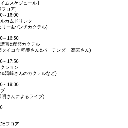
タイムスケジュール】
場フロア]
30～16:00
ェルカムドリンク
ェリー&パンチカクテル)
20～16:50
節講習&鰹節カクテル
節タイコウ 稲葉さん&バーテンダー 高宮さん)
10～17:50
ークション
條&清崎さんのカクテルなど)
00～18:30
イブ
田明さんによるライブ)
00
会
AGEフロア]