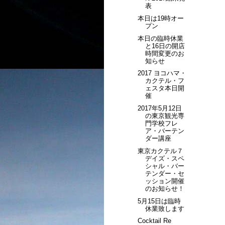
表
本日は19時オー
プン
本日の臨時休業
と16日の開店
時間変更のお
知らせ
2017 ヨコハマ・
カクテル・フ
ェスタ本日開
催
2017年5月12日
の東京観光専
門学校フレ
ア・バーテン
ダー講座
東京カクテル７
デイズ・スペ
シャル・バー
テンダー・セ
ッション開催
のお知らせ！
5月15日は臨時
休業致します
Cocktail Re