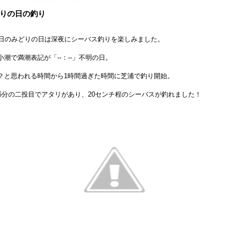
りの日の釣り
4日のみどりの日は深夜にシーバス釣りを楽しみました。
小潮で満潮表記が「--：--」不明の日。
？と思われる時間から1時間過ぎた時間に芝浦で釣り開始。
56分の二投目でアタリがあり、20センチ程のシーバスが釣れました！