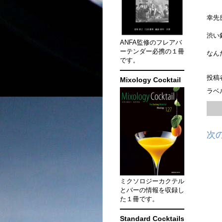
幸先
渋い
ANFA監修のフレアバ
ーテンダー必携の１冊
なん
です。
投稿
Mixology Cocktail
ラベ
次
ミクソロジーカクテル
とバーの情報を収録し
た１冊です。
Standard Cocktails