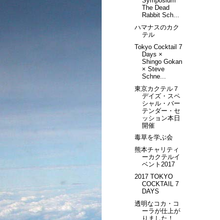
Symposium
The Dead
Rabbit Sch...
ハマナスのカク
テル
Tokyo Cocktail 7
Days ×
Shingo Gokan
× Steve
Schne...
東京カクテル７
デイズ・スペ
シャル・バー
テンダー・セ
ッション本日
開催
毒草を学ぶ会
熊本チャリティ
ーカクテルイ
ベント2017
2017 TOKYO
COCKTAIL 7
DAYS
透明なコカ・コ
ーラが仕上が
りました！