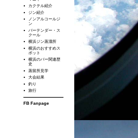
カクテル紹介
ジン紹介
ノンアルコールジ
ン
バーテンダー・ス
クール
横浜ジン蒸溜所
横浜のおすすめス
ポット
横浜のバー関連歴
史
蒸留所見学
大会結果
釣り
旅行
FB Fanpage