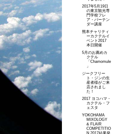
2017年5月19日
の東京観光専
門学校フレ
ア・バーテン
ダー講座
熊本チャリティ
ーカクテルイ
ベント2017
本日開催
5月のお薦めカ
クテル
「Chamomule
」
ジークフリー
ト・ジンの生
産者様がご来
店されまし
た！
2017 ヨコハマ・
カクテル・フ
ェスタ
YOKOHAMA
MIXOLOGY
& FLAIR
COMPETITIO
N 2017結果発