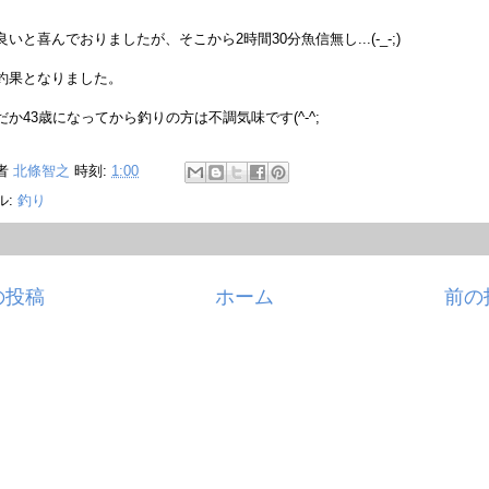
良いと喜んでおりましたが、そこから2時間30分魚信無し...(-_-;)
釣果となりました。
だか43歳になってから釣りの方は不調気味です(^-^;
者
北條智之
時刻:
1:00
ル:
釣り
の投稿
ホーム
前の