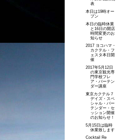
表
本日は19時オー
プン
本日の臨時休業
と16日の開店
時間変更のお
知らせ
2017 ヨコハマ・
カクテル・フ
ェスタ本日開
催
2017年5月12日
の東京観光専
門学校フレ
ア・バーテン
ダー講座
東京カクテル７
デイズ・スペ
シャル・バー
テンダー・セ
ッション開催
のお知らせ！
5月15日は臨時
休業致します
Cocktail Re