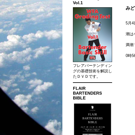
Vol.1
みど
5月
潮は
満潮
0時
フレアバーテンディン
グの基礎技術を解説し
たＤＶＤです。
FLAIR
BARTENDERS
BIBLE