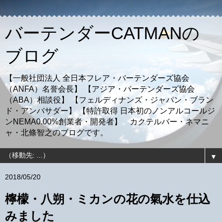
バーテンダーCATMANの
ブログ
【一般社団法人 全日本フレア・バーテンダーズ協会
（ANFA）名誉会長】 【アジア・バーテンダーズ協会
（ABA）相談役】 【フェルディナンズ・ジャパン・ブラン
ド・アンバサダー】 【特許取得 日本初のノンアルコールジ
ンNEMA0.00%創業者・開発者】 カクテルバー・ネマニ
ャ・北條智之のブログです。
▼
2018/05/20
檸檬・八朔・ミカンの花の氣水を仕込
みました