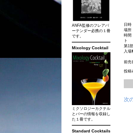
日時
ANFA監修のフレアバ
場所
ーテンダー必携の１冊
時間
です。
第1
Mixology Cocktail
入場
前売
投稿
次
ミクソロジーカクテル
とバーの情報を収録し
た１冊です。
Standard Cocktails