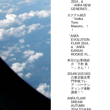
2014」&
「ANFA NEW
GENERATI...
カクテル紹介
「Vodka
Tonic
Maestro」！
！
「ANFA
EVOLUTION
FLAIR 2014」
&「ANFA
KANSAI
ROOKIE FL...
本日のお客様紹
介「下村 真
一」さん！！
2014年10月19日
の東京観光専
門学校フレ
ア・バーテン
ディング体験
講座！！
ANFA FLAIR
DREAM
AUTUMN
2014 TO-KAN