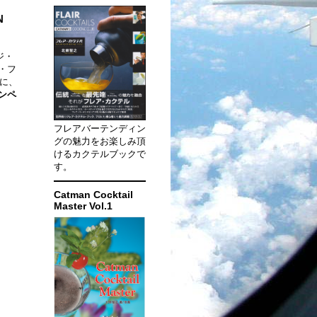
N
ジ・
・フ
に、
ンペ
フレアバーテンディン
グの魅力をお楽しみ頂
けるカクテルブックで
す。
Catman Cocktail
Master Vol.1