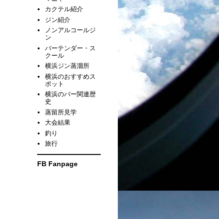
カクテル紹介
ジン紹介
ノンアルコールジ
ン
バーテンダー・ス
クール
横浜ジン蒸溜所
横浜のおすすめス
ポット
横浜のバー関連歴
史
蒸留所見学
大会結果
釣り
旅行
FB Fanpage