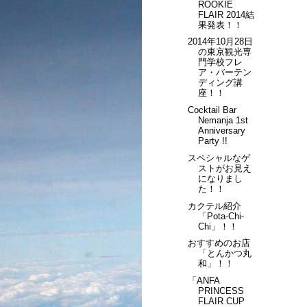
ROOKIE
FLAIR 2014結
果発表！！
2014年10月28日
の東京観光専
門学校フレ
ア・バーテン
ディング講
座！！
Cocktail Bar
Nemanja 1st
Anniversary
Party !!
スペシャルなゲ
ストがお見え
になりまし
た！！
カクテル紹介
「Pota-Chi-
Chi」！！
おすすめのお店
「とんかつ丸
和」！！
「ANFA
PRINCESS
FLAIR CUP