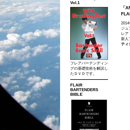
Vol.1
「AN
FL
20
ジュ
レア
新人
ティ
フレアバーテンディン
グの基礎技術を解説し
たＤＶＤです。
FLAIR
BARTENDERS
BIBLE